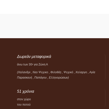
Δωρεάν μεταφορικά
άνω των 30
για Ζώνη Α
ε
(Χαλανδρι , Νεο Ψυχικο , Φιλοθέη ,
Ψυχικό ,
Χολαργο , Αγία
Παρασκευή , Παπάγου , Ελληνορώσων)
51 χρόνια
στον χώρο
του ποτού