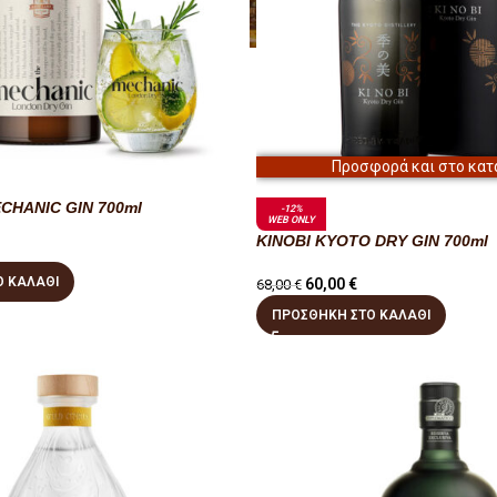
Προσφορά και στο κατ
CHANIC GIN 700ml
-12%
WEB ONLY
KINOBI KYOTO DRY GIN 700ml
 ΚΑΛΆΘΙ
60,00
€
68,00
€
ΠΡΟΣΘΉΚΗ ΣΤΟ ΚΑΛΆΘΙ