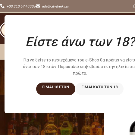
+30 210 674 8886
info@citydrinks.gr
Είστε άνω των 18?
ΚΡΑΣΙΑ
WHISKE
Για να δείτε το περιεχόμενο του e-Shop θα πρέπει να είστ
άνω των 18 ετών. Παρακαλώ επιβεβαιώστε την ηλικία σα
πρώτα.
ΦΙΛΤΡΆΡΙΣΜΑ ΜΕ ΤΙΜΉ
Αρχική σελίδα
/
ΕΊΜΑΙ 18 ΕΤΏΝ
ΕΊΜΑΙ ΚΆΤΩ ΤΩΝ 18
Τιμή:
—
ΦΙΛΤΡΆΡΙΣΜΑ
ΤΥΠΟΣ ΚΡΑΣΙΟΥ
ΑΦΡΩΔΕΣ
1
ΗΣΥΧΑ
3