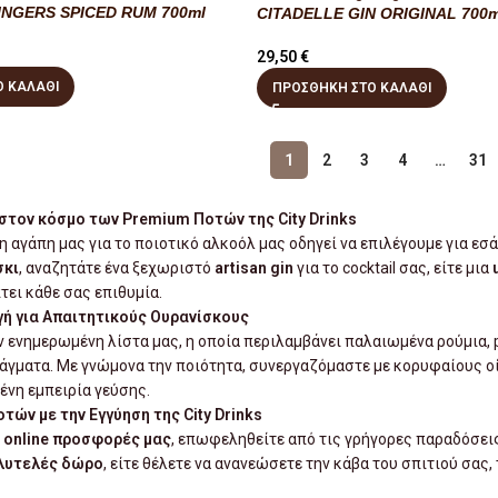
INGERS SPICED RUM 700ml
CITADELLE GIN ORIGINAL 700m
29,50
€
 ΚΑΛΆΘΙ
ΠΡΟΣΘΉΚΗ ΣΤΟ ΚΑΛΆΘΙ
1
2
3
4
…
31
τον κόσμο των Premium Ποτών της City Drinks
 η αγάπη μας για το ποιοτικό αλκοόλ μας οδηγεί να επιλέγουμε για εσ
σκι
, αναζητάτε ένα ξεχωριστό
artisan gin
για το cocktail σας, είτε μια
ει κάθε σας επιθυμία.
ή για Απαιτητικούς Ουρανίσκους
 ενημερωμένη λίστα μας, η οποία περιλαμβάνει παλαιωμένα ρούμια, 
άγματα. Με γνώμονα την ποιότητα, συνεργαζόμαστε με κορυφαίους ο
μένη εμπειρία γεύσης.
τών με την Εγγύηση της City Drinks
ς
online προσφορές μας
, επωφεληθείτε από τις γρήγορες παραδόσεις 
λυτελές δώρο
, είτε θέλετε να ανανεώσετε την κάβα του σπιτιού σας, 