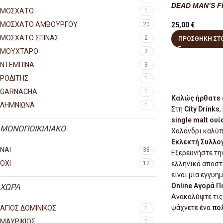
DEAD MAN’S F
ΜΟΣΧΑΤΟ
1
ΜΟΣΧΑΤΟ ΑΜΒΟΥΡΓΟΥ
20
25,00
€
ΜΟΣΧΑΤΟ ΣΠΙΝΑΣ
2
ΠΡΟΣΘΉΚΗ ΣΤΟ
ΜΟΥΧΤΑΡΟ
3
ΝΤΕΜΠΙΝΑ
3
ΡΟΔΙΤΗΣ
1
GARNACHA
1
Καλώς ήρθατε σ
ΛΗΜΝΙΩΝΑ
1
Στη
City Drinks
,
single malt ουί
ΜΟΝΟΠΟΙΚΙΛΙΑΚΟ
Χαλάνδρι καλύπτ
Εκλεκτή Συλλογ
ΝΑΙ
38
Εξερευνήστε την
ΟΧΙ
ελληνικά αποστ
12
είναι μια εγγυη
Online Αγορά Πο
ΧΩΡΑ
Ανακαλύψτε τι
ψάχνετε ένα
πο
ΑΓΙΟΣ ΔΟΜΙΝΙΚΟΣ
1
ΜΑΥΡΙΚΙΟΣ
1