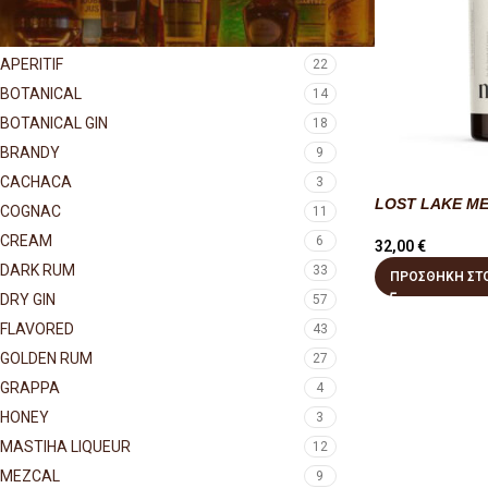
ΤΥΠΟΣ
APERITIF
22
BOTANICAL
14
BOTANICAL GIN
18
BRANDY
9
CACHACA
3
LOST LAKE ME
COGNAC
11
CREAM
6
32,00
€
DARK RUM
33
ΠΡΟΣΘΉΚΗ ΣΤΟ
DRY GIN
57
FLAVORED
43
GOLDEN RUM
27
GRAPPA
4
HONEY
3
MASTIHA LIQUEUR
12
MEZCAL
9