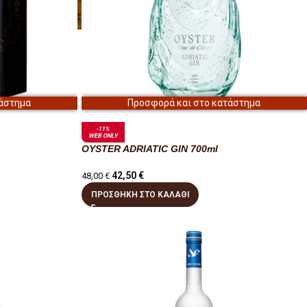
άστημα
Προσφορά και στο κατάστημα
-11%
WEB ONLY
OYSTER ADRIATIC GIN 700ml
42,50
€
48,00
€
ΠΡΟΣΘΉΚΗ ΣΤΟ ΚΑΛΆΘΙ