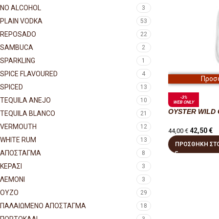
NO ALCOHOL
3
PLAIN VODKA
53
REPOSADO
22
SAMBUCA
2
SPARKLING
1
SPICE FLAVOURED
4
Προσ
SPICED
13
-3%
TEQUILA ANEJO
10
WEB ONLY
OYSTER WILD 
TEQUILA BLANCO
21
VERMOUTH
12
42,50
€
44,00
€
WHITE RUM
13
ΠΡΟΣΘΉΚΗ ΣΤΟ
ΑΠΟΣΤΑΓΜΑ
8
ΚΕΡΑΣΙ
3
ΛΕΜΟΝΙ
3
ΟΥΖΟ
29
ΠΑΛΑΙΩΜΕΝΟ ΑΠΟΣΤΑΓΜΑ
18