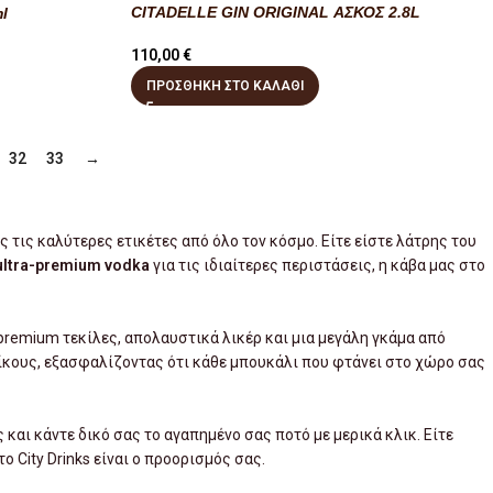
CITADELLE GIN ORIGINAL ΑΣΚΟΣ 2.8L
l
110,00
€
ΠΡΟΣΘΉΚΗ ΣΤΟ ΚΑΛΆΘΙ
32
33
→
άς τις καλύτερες ετικέτες από όλο τον κόσμο. Είτε είστε λάτρης του
ultra-premium vodka
για τις ιδιαίτερες περιστάσεις, η κάβα μας στο
premium τεκίλες, απολαυστικά λικέρ και μια μεγάλη γκάμα από
ίκους, εξασφαλίζοντας ότι κάθε μπουκάλι που φτάνει στο χώρο σας
και κάντε δικό σας το αγαπημένο σας ποτό με μερικά κλικ. Είτε
το City Drinks είναι ο προορισμός σας.