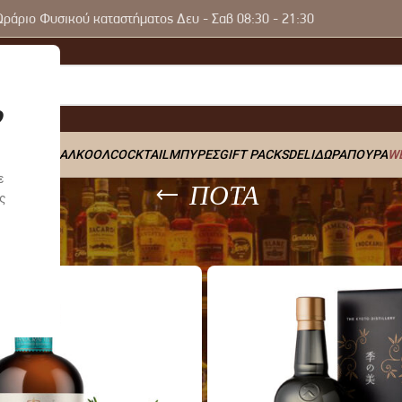
Ωράριο Φυσικού καταστήματος Δευ - Σαβ 08:30 - 21:30
Y
ΠΟΤΑ
0% ΑΛΚΟΟΛ
COCKTAIL
ΜΠΥΡΕΣ
GIFT PACKS
DELI
ΔΩΡΑ
ΠΟΥΡΑ
W
ε
ΠΟΤΑ
ς
ΠΟΤΑ