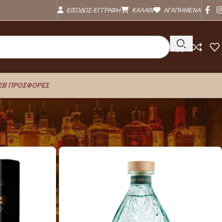
ΕΙΣΟΔΟΣ-ΕΓΓΡΑΦΗ
ΚΑΛΑΘΙ
ΑΓΑΠΗΜΕΝΑ
EB ΠΡΟΣΦΟΡΕΣ
Show
18
54
72
All