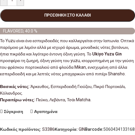
ΠΡΟΣΘΉΚΗ ΣΤΟ ΚΑΛΆΘΙ
FLAVORED, 40.0 %
Το Yuzu είναι ένα εσπεριδοειδές που καλλιεργείται στην Ιαπωνία. Οπτικά
παρόμοιο με λεμόνι αλλά με ισχυρό άρωμα, μοναδικές νότες βοτάνων,
ήπια πικράδα και λιγότερο έντονη όξινη γεύση. Το
Ukiyo Yuzu Gin
προσφέρει τη ζωηρή, όξινη γεύση του yuzu, ισορροπημένη με την γεύση
του φρέσκου πορτοκαλιού από φλούδα Mikan, ενισχυμένη από άλλα
εσπεριδοειδή και με λεπτές νότες μπαχαρικών από πιπέρι Shansho.
Βασικές νότες:
Άρκευθος, Εσπεριδοειδή Γιούζου, Πικρό Πορτοκάλι,
Κόλιανδρος.
Περαιτέρω νότες:
Πεύκο, Λεβάντα, Τσάι Matcha.
Σύγκριση
Αγαπημένα
Κωδικός προϊόντος:
S3386
Κατηγορία:
GIN
Barcode:
5060434133168