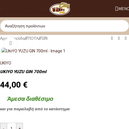
Skip to navigation
ΜΕΝ
Skip to main content
Αρχική σελίδα
/
ΠΟΤΑ
/
GIN
Κλικ για μεγέθυνση
UKIYO
UKIYO YUZU GIN 700ml
44,00
€
Άμεσα διαθέσιμο
και για παραλαβή από το κατάστημα
-
+