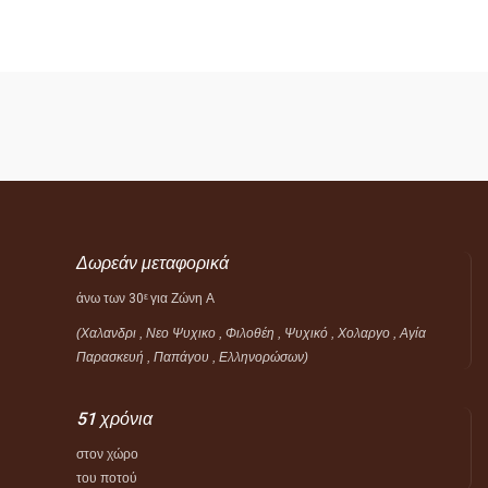
Δωρεάν μεταφορικά
άνω των 30
για Ζώνη Α
ε
(Χαλανδρι , Νεο Ψυχικο , Φιλοθέη ,
Ψυχικό ,
Χολαργο , Αγία
Παρασκευή , Παπάγου , Ελληνορώσων)
51 χρόνια
στον χώρο
του ποτού