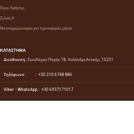
Όροι Χρήσης
Ζώνη Α
Να ενημερώνομαι για προσφορές μήνα
ΚΑΤΑΣΤΗΜΑ
Διεύθυνση:
Ζωοδόχου Πηγής 18, Χαλάνδρι,Αττικής, 15231
Τηλέφωνο :
+30 210 6748 886
Viber - WhatsApp
:
+30 6937171017
Email :
info@citydrinks.gr