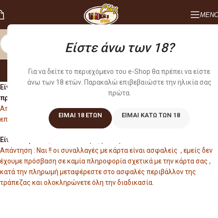
ΜΕΝ
Είστε άνω των 18?
ΣΥΧΝΕΣ ΕΡΩΤΗΣΕΙΣ
Για να δείτε το περιεχόμενο του e-Shop θα πρέπει να είστε
Home
/
ΣΥΧΝΕΣ ΕΡΩΤΗΣΕΙΣ
άνω των 18 ετών. Παρακαλώ επιβεβαιώστε την ηλικία σας
Είναι απαραίτητο το άνοιγμα λογαριασμού για να αγοράσω
πρώτα.
προϊόντα ?
Απάντηση : Όχι , μπορείτε να κάνετε τις αγορές σας και ως
ΕΊΜΑΙ 18 ΕΤΏΝ
ΕΊΜΑΙ ΚΆΤΩ ΤΩΝ 18
επισκέπτης
Είναι ασφαλείς οι συναλλαγές με κάρτα ?
Απάντηση : Ναι !! οι συναλλαγές με κάρτα είναι ασφαλείς , εμείς δεν
έχουμε πρόσβαση σε καμία πληροφορία σχετικά με την κάρτα σας ,
κατά την πληρωμή μεταφέρεστε στο ασφαλές περιβάλλον της
τράπεζας και ολοκληρώνετε όλη την διαδικασία.