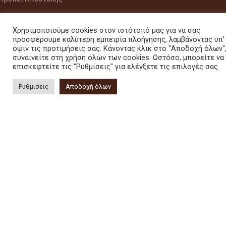
Πολιτική Επιστροφών / Υπαναχώρηση
Χρησιμοποιούμε cookies στον ιστότοπό μας για να σας
Όροι Χρήσης
προσφέρουμε καλύτερη εμπειρία πλοήγησης, λαμβάνοντας υπ'
όψιν τις προτιμήσεις σας. Κάνοντας κλικ στο "Αποδοχή όλων"
Ζώνη Α
συναινείτε στη χρήση όλων των cookies. Ωστόσο, μπορείτε να
επισκεφτείτε τις "Ρυθμίσεις" για ελέγξετε τις επιλογές σας.
Να ενημερώνομαι για προσφορές μήνα
Ρυθμίσεις
Αποδοχή όλων
ΚΑΤΑΣΤΗΜΑ
Διεύθυνση:
Ζωοδόχου Πηγής 18, Χαλάνδρι,Αττικής, 15231
Τηλέφωνο :
+30 210 6748 886
Viber - WhatsApp
:
+30 6937171017
Email :
info@citydrinks.gr