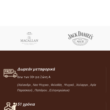
Δωρεάν μεταφορικά
άνω των 30
για Ζώνη Α
ε
(Χαλανδρι , Νεο Ψυχικο , Φιλοθέη ,
Ψυχικό ,
Χολαργο , Αγία
Παρασκευή , Παπάγου , Ελληνορώσων)
51 χρόνια