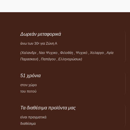
Δωρεάν μεταφορικά
άνω των 30
για Ζώνη Α
ε
(Χαλανδρι , Νεο Ψυχικο , Φιλοθέη ,
Ψυχικό ,
Χολαργο , Αγία
Παρασκευή , Παπάγου , Ελληνορώσων)
51 χρόνια
στον χώρο
του ποτού
Τα διαθέσιμα προϊόντα μας
είναι πραγματικά
διαθέσιμα