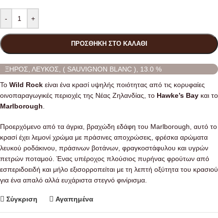
-
+
ΠΡΟΣΘΉΚΗ ΣΤΟ ΚΑΛΆΘΙ
ΞΗΡΟΣ, ΛΕΥΚΟΣ, ( SAUVIGNON BLANC ), 13.0 %
Το
Wild Rock
είναι ένα κρασί υψηλής ποιότητας από τις κορυφαίες
οινοπαραγωγικές περιοχές της Νέας Ζηλανδίας, το
Hawke’s Bay
και το
Marlborough
.
Προερχόμενο από τα άγρια, βραχώδη εδάφη του Marlborough, αυτό το
κρασί έχει λεμονί χρώμα με πράσινες αποχρώσεις, φρέσκα αρώματα
λευκού ροδάκινου, πράσινων βοτάνων, φραγκοστάφυλου και υγρών
πετρών ποταμού. Ένας υπέροχος πλούσιος πυρήνας φρούτων από
εσπεριδοειδή και μήλο εξισορροπείται με τη λεπτή οξύτητα του κρασιού
για ένα απαλό αλλά ευχάριστα στεγνό φινίρισμα.
Σύγκριση
Αγαπημένα