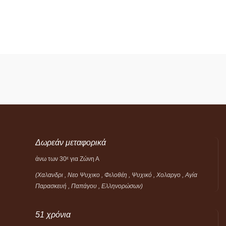
Δωρεάν μεταφορικά
άνω των 30
για Ζώνη Α
ε
(Χαλανδρι , Νεο Ψυχικο , Φιλοθέη ,
Ψυχικό ,
Χολαργο , Αγία
Παρασκευή , Παπάγου , Ελληνορώσων)
51 χρόνια