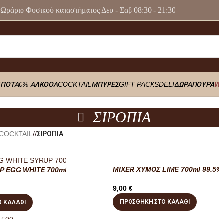
Ωράριο Φυσικού καταστήματος Δευ - Σαβ 08:30 - 21:30
Y
ΠΟΤΑ
0% ΑΛΚΟΟΛ
COCKTAIL
ΜΠΥΡΕΣ
GIFT PACKS
DELI
ΔΩΡΑ
ΠΟΥΡΑ
W
ΣΙΡΟΠΙΑ
COCKTAIL
/
ΣΙΡΟΠΙΑ
MIXER ΧΥΜΟΣ LIME 700ml 99.5
P EGG WHITE 700ml
9,00
€
ΠΡΟΣΘΉΚΗ ΣΤΟ ΚΑΛΆΘΙ
 ΚΑΛΆΘΙ