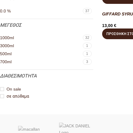
0.0 %
37
GIFFARD SYRU
ΜΕΓΕΘΟΣ
13,00
€
ΠΡΟΣΘΉΚΗ ΣΤΟ
1000ml
32
3000ml
1
500ml
1
700ml
3
ΔΙΑΘΕΣΙΜΟΤΗΤΑ
On sale
σε απόθεμα