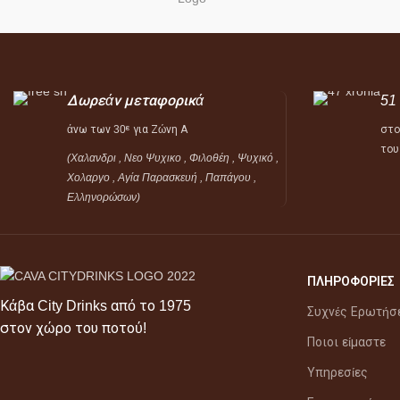
Δωρεάν μεταφορικά
51
άνω των 30
για Ζώνη Α
στο
ε
του
(Χαλανδρι , Νεο Ψυχικο , Φιλοθέη ,
Ψυχικό ,
Χολαργο , Αγία Παρασκευή , Παπάγου ,
Ελληνορώσων)
ΠΛΗΡΟΦΟΡΙΕΣ
Κάβα City Drinks από το 1975
Συχνές Ερωτήσ
στον χώρο του ποτού!
Ποιοι είμαστε
Υπηρεσίες