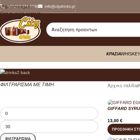
Φορτώνει...
Skip to navigation
+30 210 674 8886
info@citydrinks.gr
Skip to main content
ΚΡΑΣΙΑ
WHISKE
ΦΙΛΤΡΆΡΙΣΜΑ ΜΕ ΤΙΜΉ
Αρχική σελίδα
/
GIFFARD SYRU
13,00
€
ΠΡΟΣΘΉΚΗ ΣΤΟ
ΦΙΛΤΡΆΡΙΣΜΑ