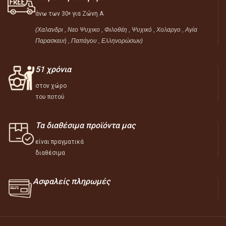
άνω των 30
για Ζώνη Α
ε
(Χαλανδρι , Νεο Ψυχικο , Φιλοθέη ,
Ψυχικό ,
Χολαργο , Αγία
Παρασκευή , Παπάγου , Ελληνορώσων)
51 χρόνια
στον χώρο
του ποτού
Τα διαθέσιμα προϊόντα μας
είναι πραγματικά
διαθέσιμα
Ασφαλείς πληρωμές