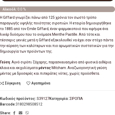
Αλκοόλ:
0.0 %
Η Giffard γνωρίζει πάνω από 125 χρόνια τον σωστό τρόπο
παραγωγής υψηλής ποιότητας σιροπιών. Η εταιρία δημιουργήθηκε
το 1885 από τον Emile Giffard, έναν φαρμακοποιό που εφήυρε ένα
λικέρ δυόσμου που το ονόμασε Menthe Pastille. Από τότε και
τέσσερις γενιές μετά η Giffard εξακολουθεί να έχει σαν στόχο πάντα
την εύρεση των καλύτερων και πιο αρωματικών συστατικών για την
δημιουργία των προϊόντων της.
Γεύση
: Αγνό σιρόπι ζάχαρης, παρασκευασμένο από φυσικά αιθέρια
έλαια και εκχυλίσματα
μέντας
Mitcham. Αναζωογονητική γεύση
μέντας με δροσερές και πιπεράτες νότες, χωρίς προόσθετα.
Σύγκριση
Αγαπημένα
Κωδικός προϊόντος:
S39127
Κατηγορία:
ΣΙΡΟΠΙΑ
Barcode:
3180298508512
Share: