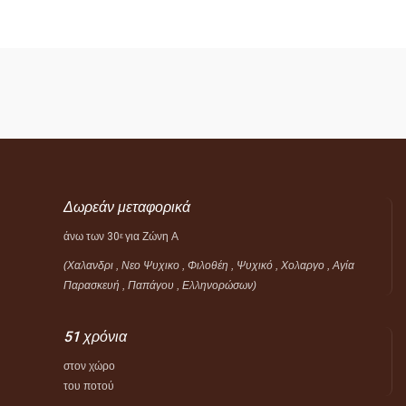
Δωρεάν μεταφορικά
άνω των 30
για Ζώνη Α
ε
(Χαλανδρι , Νεο Ψυχικο , Φιλοθέη ,
Ψυχικό ,
Χολαργο , Αγία
Παρασκευή , Παπάγου , Ελληνορώσων)
51 χρόνια
στον χώρο
του ποτού