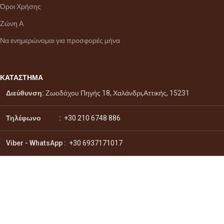
Όροι Χρήσης
Ζώνη Α
Να ενημερώνομαι για προσφορές μήνα
ΚΑΤΑΣΤΗΜΑ
Διεύθυνση:
Ζωοδόχου Πηγής 18, Χαλάνδρι,Αττικής, 15231
Τηλέφωνο :
+30 210 6748 886
Viber - WhatsApp
:
+30 6937171017
Email :
info@citydrinks.gr
Σύστημα πληρωμών:
Σύστημα αποστολών