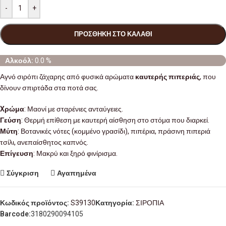
-
+
ΠΡΟΣΘΉΚΗ ΣΤΟ ΚΑΛΆΘΙ
Αλκοόλ:
0.0 %
Αγνό σιρόπι ζάχαρης από φυσικά αρώματα
καυτερής πιπεριάς
, που
δίνουν σπιρτάδα στα ποτά σας.
Xρώμα
: Μαονί με σταρένιες ανταύγειες.
Γεύση
: Θερμή επίθεση με καυτερή αίσθηση στο στόμα που διαρκεί.
Μύτη
: Βοτανικές νότες (κομμένο γρασίδι), πιπέρια, πράσινη πιπεριά
τσίλι, ανεπαίσθητος καπνός.
Επίγευση
: Μακρύ και ξηρό φινίρισμα.
Σύγκριση
Αγαπημένα
Κωδικός προϊόντος:
S39130
Κατηγορία:
ΣΙΡΟΠΙΑ
Barcode:
3180290094105