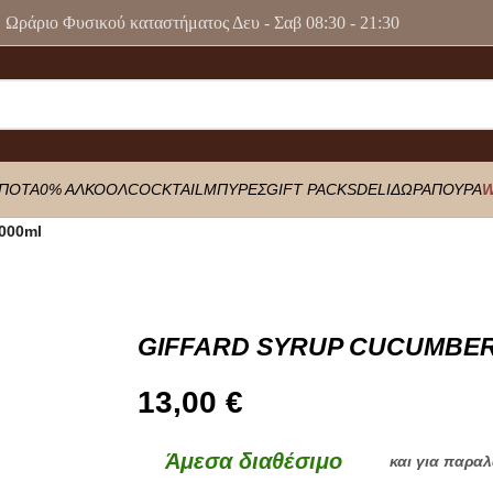
Ωράριο Φυσικού καταστήματος Δευ - Σαβ 08:30 - 21:30
ΠΟΤΑ
0% ΑΛΚΟΟΛ
COCKTAIL
ΜΠΥΡΕΣ
GIFT PACKS
DELI
ΔΩΡΑ
ΠΟΥΡΑ
W
000ml
GIFFARD SYRUP CUCUMBER
13,00
€
Άμεσα διαθέσιμο
και για παρα