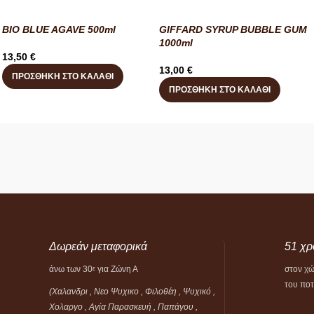
BIO BLUE AGAVE 500ml
GIFFARD SYRUP BUBBLE GUM
1000ml
13,50
€
13,00
€
ΠΡΟΣΘΉΚΗ ΣΤΟ ΚΑΛΆΘΙ
ΠΡΟΣΘΉΚΗ ΣΤΟ ΚΑΛΆΘΙ
Δωρεάν μεταφορικά
51 χρ
άνω των 30
για Ζώνη Α
στον χ
ε
του πο
(Χαλανδρι , Νεο Ψυχικο , Φιλοθέη ,
Ψυχικό ,
Χολαργο , Αγία Παρασκευή , Παπάγου ,