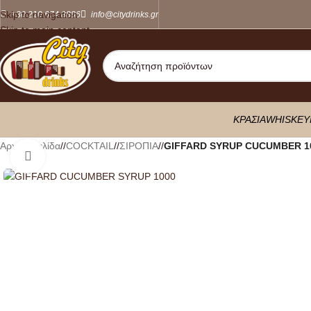
Skip to navigation
+30 210 674 8886
info@citydrinks.gr
Skip to main content
ΚΡΑΣΙΑ
WHISKEY
Αρχική σελίδα
/
COCKTAIL
/
ΣΙΡΟΠΙΑ
/
GIFFARD SYRUP CUCUMBER 1
Κλικ για μεγέθυνση