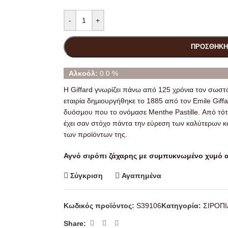
-
+
ΠΡΟΣΘΉΚΗ
Αλκοόλ:
0.0 %
Η Giffard γνωρίζει πάνω από 125 χρόνια τον σωσ
εταιρία δημιουργήθηκε το 1885 από τον Emile Giff
δυόσμου που το ονόμασε Menthe Pastille. Από τότε 
έχει σαν στόχο πάντα την εύρεση των καλύτερων κ
των προϊόντων της.
Αγνό σιρόπι ζάχαρης με συμπυκνωμένο χυμό α
Σύγκριση
Αγαπημένα
Κωδικός προϊόντος:
S39106
Κατηγορία:
ΣΙΡΟΠΙ
Share: