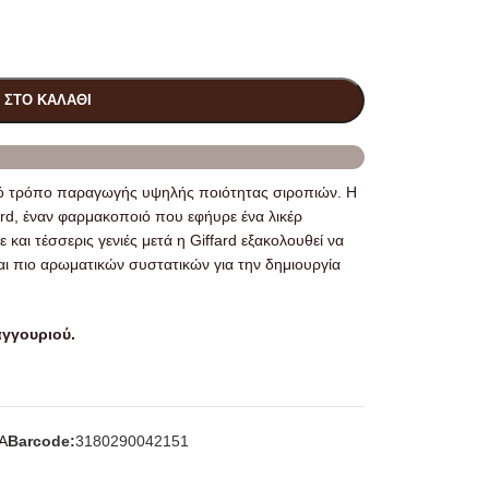
 ΣΤΟ ΚΑΛΆΘΙ
τό τρόπο παραγωγής υψηλής ποιότητας σιροπιών. Η
ard, έναν φαρμακοποιό που εφήυρε ένα λικέρ
και τέσσερις γενιές μετά η Giffard εξακολουθεί να
αι πιο αρωματικών συστατικών για την δημιουργία
γγουριού.
Α
Barcode:
3180290042151