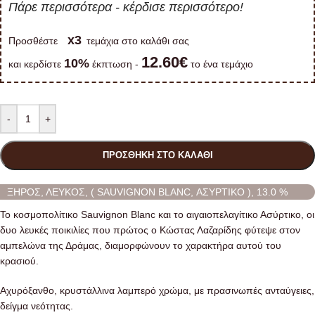
Πάρε περισσότερα - κέρδισε περισσότερο!
x3
Προσθέστε
τεμάχια στο καλάθι σας
12.60€
10%
και κερδίστε
έκπτωση -
το ένα τεμάχιο
-
+
ΠΡΟΣΘΉΚΗ ΣΤΟ ΚΑΛΆΘΙ
ΞΗΡΟΣ, ΛΕΥΚΟΣ, ( SAUVIGNON BLANC, ΑΣΥΡΤΙΚΟ ), 13.0 %
Το κοσμοπολίτικο Sauvignon Blanc και το αιγαιοπελαγίτικο Ασύρτικο, οι
δυο λευκές ποικιλίες που πρώτος ο Κώστας Λαζαρίδης φύτεψε στον
αμπελώνα της Δράμας, διαμορφώνουν το χαρακτήρα αυτού του
κρασιού.
Αχυρόξανθο, κρυστάλλινα λαμπερό χρώμα, με πρασινωπές ανταύγειες,
δείγμα νεότητας.