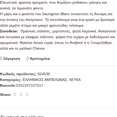
Ελκυστικά, φρέσκα αρώματα, που θυμίζουν ροδάκινο, μάνγκο και
ανανά, σε λεμονάτο φόντο.
Η χάρη και η φινέτσα του Sauvignon Blanc συναντούν τη δύναμη και
την ένταση του Ασύρτικου. Το αποτέλεσμα είναι ένα κρασί με δροσερό
αλλά γεμάτο στόμα και μακρύ φρουτώδες τελείωμα.
Συνοδεύει
: Πράσινες σαλάτες, χορτόπιτες, ψητά λαχανικά, θαλασσινά
και όστρακα με ελαφρές σάλτσες, ψάρια στη σχάρα με λαδολέμονο και
αρωματικά. Φρέσκα λευκά τυριά, όπως το Ανεβατό ή η Ξινομυζήθρα,
αλλά και το γαλλικό Chèvre.
Σύγκριση
Αγαπημένα
Κωδικός προϊόντος:
S24530
Κατηγορίες:
ΕΛΛΗΝΙΚΟΣ ΑΜΠΕΛΩΝΑΣ
,
ΛΕΥΚΑ
Barcode:
5202207107017
Share: