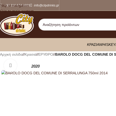
Skip to navigation
+30 210 674 8886
info@citydrinks.gr
Skip to main content
ΚΡΑΣΙΑ
WHISKEY
Αρχική σελίδα
/
Κρασιά
/
ΕΡΥΘΡΟ
/
BAROLO DOCG DEL COMUNE DI S
Κλικ για μεγέθυνση
2020