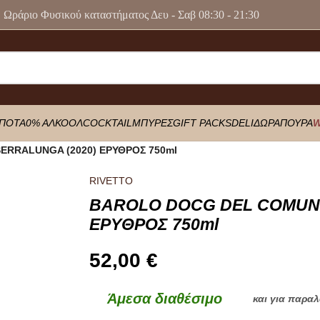
Ωράριο Φυσικού καταστήματος Δευ - Σαβ 08:30 - 21:30
ΠΟΤΑ
0% ΑΛΚΟΟΛ
COCKTAIL
ΜΠΥΡΕΣ
GIFT PACKS
DELI
ΔΩΡΑ
ΠΟΥΡΑ
W
ERRALUNGA (2020) ΕΡΥΘΡΟΣ 750ml
RIVETTO
BAROLO DOCG DEL COMUNE
ΕΡΥΘΡΟΣ 750ml
52,00
€
Άμεσα διαθέσιμο
και για παρα