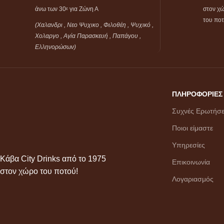
άνω των 30
για Ζώνη Α
στον χ
ε
του πο
(Χαλανδρι , Νεο Ψυχικο , Φιλοθέη ,
Ψυχικό ,
Χολαργο , Αγία Παρασκευή , Παπάγου ,
Ελληνορώσων)
ΠΛΗΡΟΦΟΡΙΕΣ
Συχνές Ερωτήσε
Ποιοι είμαστε
Υπηρεσίες
Κάβα City Drinks από το 1975
Επικοινωνία
στον χώρο του ποτού!
Λογαριασμός