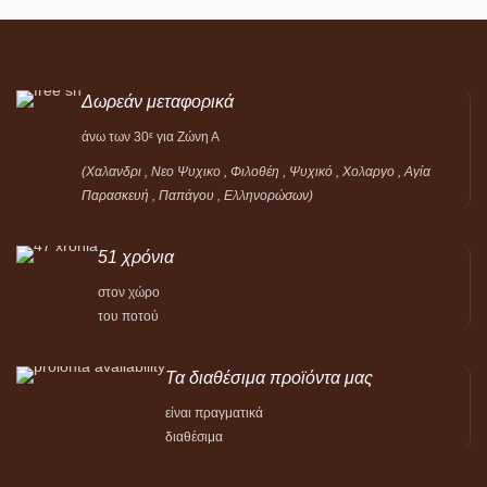
Δωρεάν μεταφορικά
άνω των 30
για Ζώνη Α
ε
(Χαλανδρι , Νεο Ψυχικο , Φιλοθέη ,
Ψυχικό ,
Χολαργο , Αγία
Παρασκευή , Παπάγου , Ελληνορώσων)
51 χρόνια
στον χώρο
του ποτού
Τα διαθέσιμα προϊόντα μας
είναι πραγματικά
διαθέσιμα