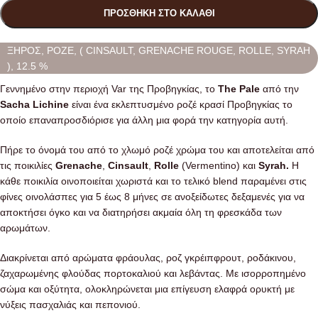
ΠΡΟΣΘΉΚΗ ΣΤΟ ΚΑΛΆΘΙ
ΞΗΡΟΣ, ΡΟΖΕ, ( CINSAULT, GRENACHE ROUGE, ROLLE, SYRAH
), 12.5 %
Γεννημένο στην περιοχή Var της Προβηγκίας, το
The Pale
από την
Sacha Lichine
είναι ένα εκλεπτυσμένο ροζέ κρασί Προβηγκίας το
οποίο επαναπροσδιόρισε για άλλη μια φορά την κατηγορία αυτή.
Πήρε το όνομά του από το χλωμό ροζέ χρώμα του και αποτελείται από
τις ποικιλίες
Grenache
,
Cinsault
,
Rolle
(Vermentino) και
Syrah.
Η
κάθε ποικιλία οινοποιείται χωριστά και το τελικό blend παραμένει στις
φίνες οινολάσπες για 5 έως 8 μήνες σε ανοξείδωτες δεξαμενές για να
αποκτήσει όγκο και να διατηρήσει ακμαία όλη τη φρεσκάδα των
αρωμάτων.
Διακρίνεται από αρώματα φράουλας, ροζ γκρέιπφρουτ, ροδάκινου,
ζαχαρωμένης φλούδας πορτοκαλιού και λεβάντας. Με ισορροπημένο
σώμα και οξύτητα, ολοκληρώνεται μια επίγευση ελαφρά ορυκτή με
νύξεις πασχαλιάς και πεπονιού.