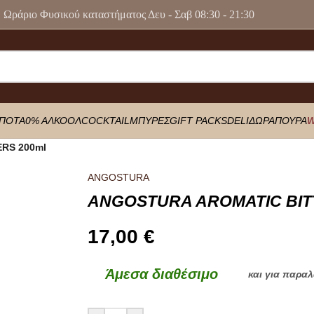
Ωράριο Φυσικού καταστήματος Δευ - Σαβ 08:30 - 21:30
ΠΟΤΑ
0% ΑΛΚΟΟΛ
COCKTAIL
ΜΠΥΡΕΣ
GIFT PACKS
DELI
ΔΩΡΑ
ΠΟΥΡΑ
W
RS 200ml
ANGOSTURA
ANGOSTURA AROMATIC BIT
17,00
€
Άμεσα διαθέσιμο
και για παρα