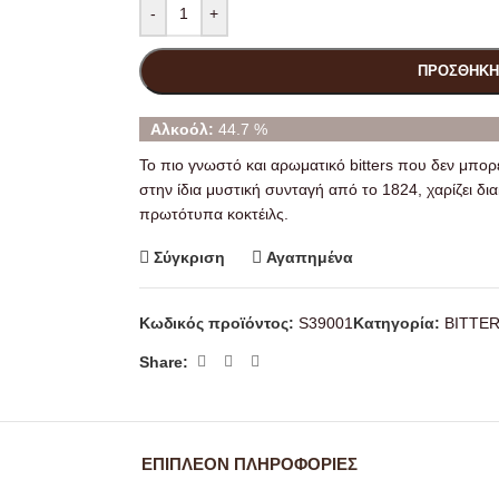
-
+
ΠΡΟΣΘΉΚΗ
Αλκοόλ:
44.7 %
Το πιο γνωστό και αρωματικό bitters που δεν μπορ
στην ίδια μυστική συνταγή από το 1824, χαρίζει δι
πρωτότυπα κοκτέιλς.
Σύγκριση
Αγαπημένα
Κωδικός προϊόντος:
S39001
Κατηγορία:
BITTE
Share:
ΕΠΙΠΛΈΟΝ ΠΛΗΡΟΦΟΡΊΕΣ