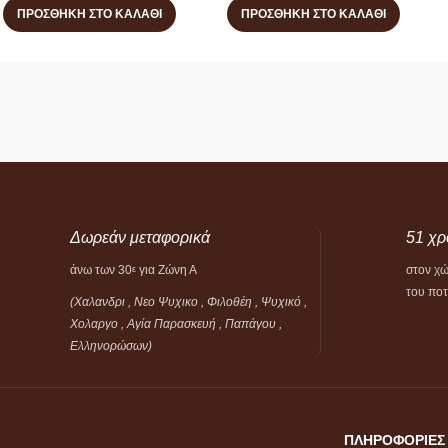
ΠΡΟΣΘΉΚΗ ΣΤΟ ΚΑΛΆΘΙ
ΠΡΟΣΘΉΚΗ ΣΤΟ ΚΑΛΆΘΙ
Δωρεάν μεταφορικά
51 χρ
άνω των 30
για Ζώνη Α
στον χ
ε
του πο
(Χαλανδρι , Νεο Ψυχικο , Φιλοθέη ,
Ψυχικό ,
Χολαργο , Αγία Παρασκευή , Παπάγου ,
Ελληνορώσων)
ΠΛΗΡΟΦΟΡΙΕΣ