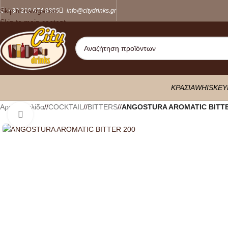
Skip to navigation
+30 210 674 8886
info@citydrinks.gr
Skip to main content
ΚΡΑΣΙΑ
WHISKEY
Αρχική σελίδα
/
COCKTAIL
/
BITTERS
/
ANGOSTURA AROMATIC BITTE
Κλικ για μεγέθυνση