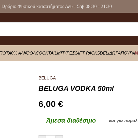
Ωράριο Φυσικού καταστήματος Δευ - Σαβ 08:30 - 21:30
ΠΟΤΑ
0% ΑΛΚΟΟΛ
COCKTAIL
ΜΠΥΡΕΣ
GIFT PACKS
DELI
ΔΩΡΑ
ΠΟΥΡΑ
W
BELUGA
BELUGA VODKA 50ml
6,00
€
Άμεσα διαθέσιμο
και για παρα