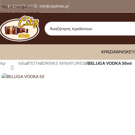
Skip to navigation
+30 210 674 8886
info@citydrinks.gr
Skip to main content
ΚΡΑΣΙΑ
WHISKEY
Αρχική σελίδα
/
ΠΟΤΑ
/
DRINKS MINIATURES
/
BELUGA VODKA 50ml
Κλικ για μεγέθυνση