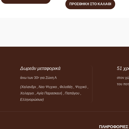
ΠΡΟΣΘΉΚΗ ΣΤΟ ΚΑΛΆΘΙ
Δωρεάν μεταφορικά
51 χρ
άνω των 30
για Ζώνη Α
στον χ
ε
του πο
(Χαλανδρι , Νεο Ψυχικο , Φιλοθέη ,
Ψυχικό ,
Χολαργο , Αγία Παρασκευή , Παπάγου ,
Ελληνορώσων)
ΠΛΗΡΟΦΟΡΙΕΣ