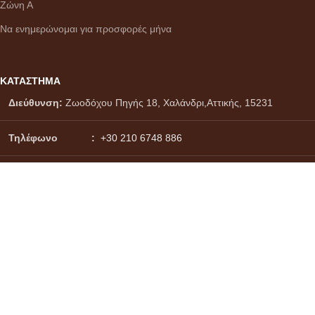
Ζώνη Α
Να ενημερώνομαι για προσφορές μήνα
ΚΑΤΑΣΤΗΜΑ
Διεύθυνση:
Ζωοδόχου Πηγής 18, Χαλάνδρι,Αττικής, 15231
Τηλέφωνο :
+30 210 6748 886
Viber - WhatsApp
:
+30 6937171017
Email :
info@citydrinks.gr
Σύστημα πληρωμών:
Σύστημα αποστολών