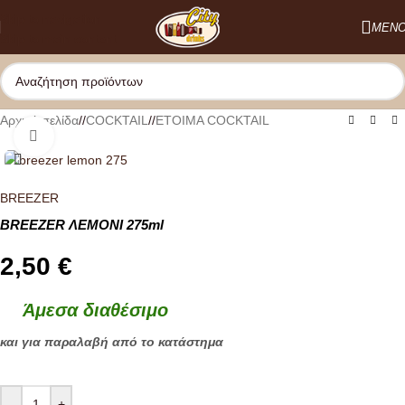
Skip to navigation
ΜΕΝ
Skip to main content
Αρχική σελίδα
/
COCKTAIL
/
ΕΤΟΙΜΑ COCKTAIL
Κλικ για μεγέθυνση
BREEZER
BREEZER ΛΕΜΟΝΙ 275ml
2,50
€
Άμεσα διαθέσιμο
και για παραλαβή από το κατάστημα
-
+