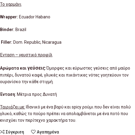
Το χαρμάνι
Wrapper:
Ecuador Habano
Binder:
Brazil
Filler:
Dom. Republic, Nicaragua
Ένταση – γευστικό προφίλ
γεύσεις
Αρώματα και
:
Όμορφες και εύρωστες γεύσεις από μαύρο
πιπέρι, δυνατού καφέ, γλυκές και πικάντικες νότες γοητεύουν τον
ουρανίσκο την κάθε στιγμή.
Ένταση
: Μέτρια προς Δυνατή
Ταιριάζει με:
Ιδανικό με ένα βαρύ και spicy ρούμι που δεν είναι πολύ
γλυκό, καθώς το πούρο πρέπει να απολαμβάνεται με ένα ποτό που
ενισχύει τον περίτεχνο χαρακτήρα του.
Σύγκριση
Αγαπημένα