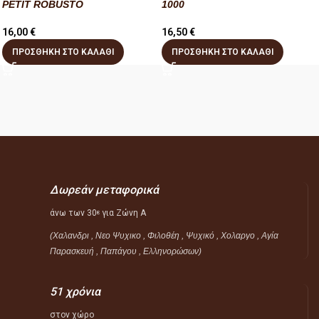
PETIT ROBUSTO
1000
16,00
€
16,50
€
ΠΡΟΣΘΉΚΗ ΣΤΟ ΚΑΛΆΘΙ
ΠΡΟΣΘΉΚΗ ΣΤΟ ΚΑΛΆΘΙ
Δωρεάν μεταφορικά
άνω των 30
για Ζώνη Α
ε
(Χαλανδρι , Νεο Ψυχικο , Φιλοθέη ,
Ψυχικό ,
Χολαργο , Αγία
Παρασκευή , Παπάγου , Ελληνορώσων)
51 χρόνια
στον χώρο