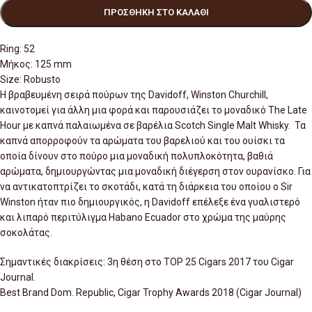
ΠΡΟΣΘΉΚΗ ΣΤΟ ΚΑΛΆΘΙ
Ring: 52
Μήκος: 125 mm
Size: Robusto
Η βραβευμένη σειρά πούρων της Davidoff, Winston Churchill,
καινοτομεί για άλλη μια φορά και παρουσιάζει το μοναδικό The Late
Hour με καπνά παλαιωμένα σε βαρέλια Scotch Single Malt Whisky. Τα
καπνά απορροφούν τα αρώματα του βαρελιού και του ουίσκι τα
οποία δίνουν στο πούρο μια μοναδική πολυπλοκότητα, βαθιά
αρώματα, δημιουργώντας μια μοναδική διέγερση στον ουρανίσκο. Για
να αντικατοπτρίζει το σκοτάδι, κατά τη διάρκεια του οποίου ο Sir
Winston ήταν πιο δημιουργικός, η Davidoff επέλεξε ένα γυαλιστερό
και λιπαρό περιτύλιγμα Habano Ecuador στο χρώμα της μαύρης
σοκολάτας.
Σημαντικές διακρίσεις: 3η θέση στο TOP 25 Cigars 2017 του Cigar
Journal.
Best Brand Dom. Republic, Cigar Trophy Awards 2018 (Cigar Journal)