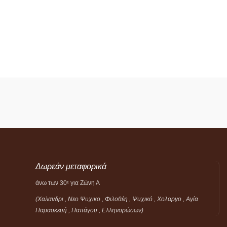
Δωρεάν μεταφορικά
άνω των 30
για Ζώνη Α
ε
(Χαλανδρι , Νεο Ψυχικο , Φιλοθέη ,
Ψυχικό ,
Χολαργο , Αγία
Παρασκευή , Παπάγου , Ελληνορώσων)