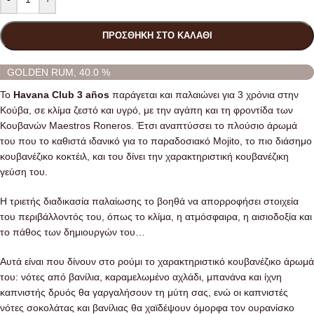
ΠΡΟΣΘΉΚΗ ΣΤΟ ΚΑΛΆΘΙ
GOLDEN RUM, 40.0 %
Το
Havana Club 3 años
παράγεται και παλαιώνει για 3 χρόνια στην
Κούβα, σε κλίμα ζεστό και υγρό, με την αγάπη και τη φροντίδα των
Κουβανών Maestros Roneros. Έτσι αναπτύσσει το πλούσιο άρωμά
του που το καθιστά ιδανικό για το παραδοσιακό Mojito, το πιο διάσημο
κουβανέζικο κοκτέιλ, και του δίνει την χαρακτηριστική κουβανέζικη
γεύση του.
Η τριετής διαδικασία παλαίωσης το βοηθά να απορροφήσει στοιχεία
του περιβάλλοντός του, όπως το κλίμα, η ατμόσφαιρα, η αισιοδοξία και
το πάθος των δημιουργών του…
Αυτά είναι που δίνουν στο ρούμι το χαρακτηριστικό κουβανέζικο άρωμά
του: νότες από βανίλια, καραμελωμένο αχλάδι, μπανάνα και ίχνη
καπνιστής δρυός θα γαργαλήσουν τη μύτη σας, ενώ οι καπνιστές
νότες σοκολάτας και βανίλιας θα χαϊδέψουν όμορφα τον ουρανίσκο