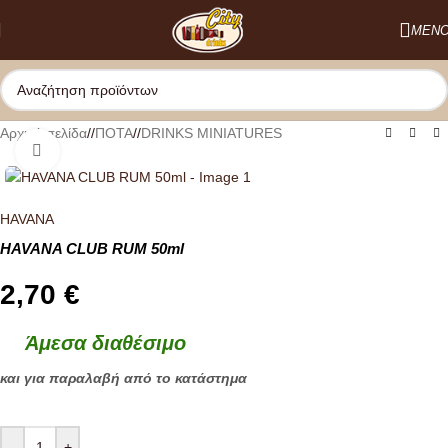
Skip to navigation
ΜΕΝ
Skip to main content
Αρχική σελίδα
/
ΠΟΤΑ
/
DRINKS MINIATURES
Κλικ για μεγέθυνση
HAVANA
HAVANA CLUB RUM 50ml
2,70
€
Άμεσα διαθέσιμο
και για παραλαβή από το κατάστημα
-
+