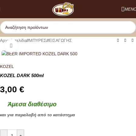
Skip to navigation
ΜΕΝ
Skip to main content
Αρχική σελίδα
/
ΜΠΥΡΕΣ
/
ΕΙΣΑΓΩΓΗΣ
Κλικ για μεγέθυνση
KOZEL
KOZEL DARK 500ml
3,00
€
Άμεσα διαθέσιμο
και για παραλαβή από το κατάστημα
-
+