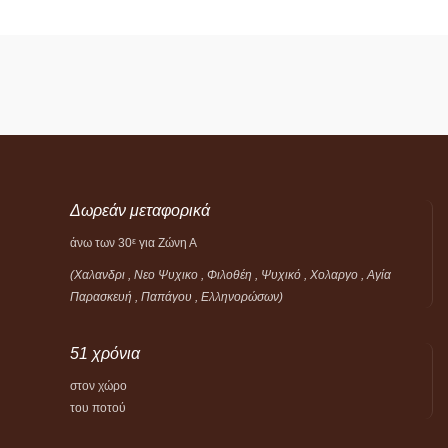
Δωρεάν μεταφορικά
άνω των 30
για Ζώνη Α
ε
(Χαλανδρι , Νεο Ψυχικο , Φιλοθέη ,
Ψυχικό ,
Χολαργο , Αγία
Παρασκευή , Παπάγου , Ελληνορώσων)
51 χρόνια
στον χώρο
του ποτού