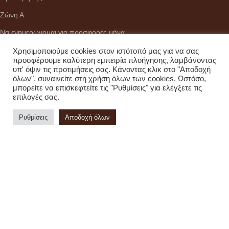
Ζώνη Α
Να ενημερώνομαι για προσφορές μήνα
Χρησιμοποιούμε cookies στον ιστότοπό μας για να σας
προσφέρουμε καλύτερη εμπειρία πλοήγησης, λαμβάνοντας
υπ' όψιν τις προτιμήσεις σας. Κάνοντας κλικ στο "Αποδοχή
ΚΑΤΑΣΤΗΜΑ
όλων", συναινείτε στη χρήση όλων των cookies. Ωστόσο,
Διεύθυνση:
Ζωοδόχου Πηγής 18, Χαλάνδρι,Αττικής, 15231
μπορείτε να επισκεφτείτε τις "Ρυθμίσεις" για ελέγξετε τις
επιλογές σας.
Τηλέφωνο :
+30 210 6748 886
Ρυθμίσεις
Αποδοχή όλων
Viber - WhatsApp
:
+30 6937171017
Email :
info@citydrinks.gr
Σύστημα πληρωμών:
Σύστημα αποστολών