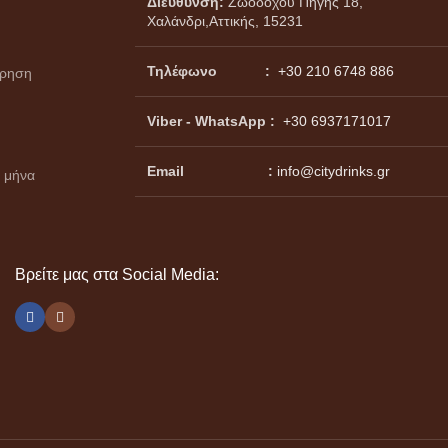
Διεύθυνση:
Ζωοδόχου Πηγής 18,
Χαλάνδρι,Αττικής, 15231
Τηλέφωνο :
+30 210 6748 886
ώρηση
Viber - WhatsApp
:
+30 6937171017
Email :
info@citydrinks.gr
 μήνα
Βρείτε μας στα Social Media: