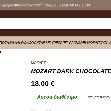
Ωράριο Φυσικού καταστήματος Δευ - Σαβ 08:30 - 21:30
ΠΟΤΑ
0% ΑΛΚΟΟΛ
COCKTAIL
ΜΠΥΡΕΣ
GIFT PACKS
DELI
ΔΩΡΑ
ΠΟΥΡΑ
W
l
MOZART
MOZART DARK CHOCOLATE 
18,00
€
Άμεσα διαθέσιμο
και για παρα