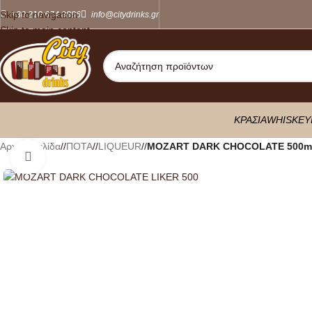
Skip to navigation
+30 210 674 8886
info@citydrinks.gr
Skip to main content
ΚΡΑΣΙΑ
WHISKEY
Αρχική σελίδα
/
ΠΟΤΑ
/
LIQUEUR
/
MOZART DARK CHOCOLATE 500m
Κλικ για μεγέθυνση