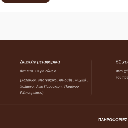
Δωρεάν μεταφορικά
51 χρ
άνω των 30
για Ζώνη Α
στον χ
ε
του πο
(Χαλανδρι , Νεο Ψυχικο , Φιλοθέη ,
Ψυχικό ,
Χολαργο , Αγία Παρασκευή , Παπάγου ,
Ελληνορώσων)
ΠΛΗΡΟΦΟΡΙΕΣ