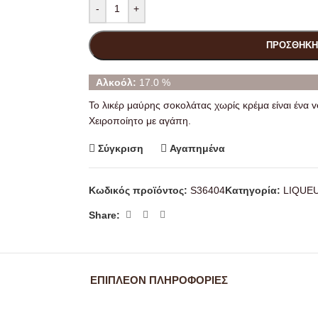
-
+
ΠΡΟΣΘΉΚΗ
Αλκοόλ:
17.0 %
Το λικέρ μαύρης σοκολάτας χωρίς κρέμα είναι ένα 
Χειροποίητο με αγάπη.
Σύγκριση
Αγαπημένα
Κωδικός προϊόντος:
S36404
Κατηγορία:
LIQUE
Share:
ΕΠΙΠΛΈΟΝ ΠΛΗΡΟΦΟΡΊΕΣ