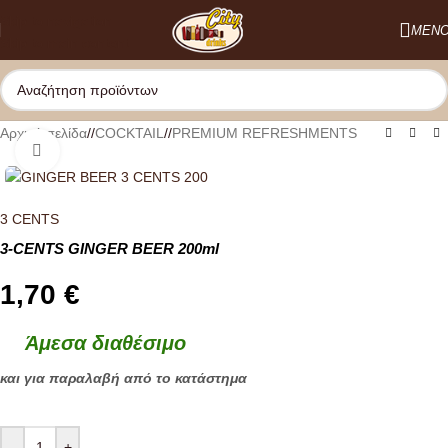
Skip to navigation
ΜΕΝ
Skip to main content
Αρχική σελίδα
/
COCKTAIL
/
PREMIUM REFRESHMENTS
Κλικ για μεγέθυνση
3 CENTS
3-CENTS GINGER BEER 200ml
1,70
€
Άμεσα διαθέσιμο
και για παραλαβή από το κατάστημα
-
+