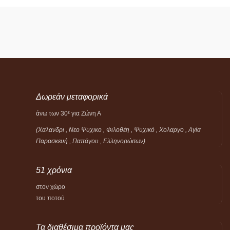
Δωρεάν μεταφορικά
άνω των 30
για Ζώνη Α
ε
(Χαλανδρι , Νεο Ψυχικο , Φιλοθέη ,
Ψυχικό ,
Χολαργο , Αγία
Παρασκευή , Παπάγου , Ελληνορώσων)
51 χρόνια
στον χώρο
του ποτού
Τα διαθέσιμα προϊόντα μας