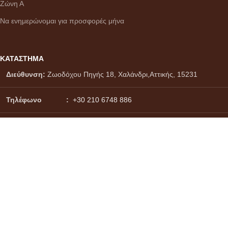
Ζώνη Α
Να ενημερώνομαι για προσφορές μήνα
ΚΑΤΑΣΤΗΜΑ
Διεύθυνση:
Ζωοδόχου Πηγής 18, Χαλάνδρι,Αττικής, 15231
Τηλέφωνο :
+30 210 6748 886
Viber - WhatsApp
:
+30 6937171017
Email :
info@citydrinks.gr
Σύστημα πληρωμών:
Σύστημα αποστολών