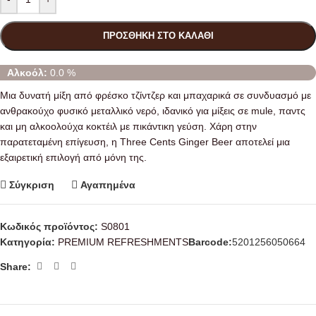
ΠΡΟΣΘΉΚΗ ΣΤΟ ΚΑΛΆΘΙ
Αλκοόλ:
0.0 %
Μια δυνατή μίξη από φρέσκο τζίντζερ και μπαχαρικά σε συνδυασμό με
ανθρακούχο φυσικό μεταλλικό νερό, ιδανικό για μίξεις σε mule, παντς
και μη αλκοολούχα κοκτέιλ με πικάντικη γεύση. Χάρη στην
παρατεταμένη επίγευση, η Three Cents Ginger Beer αποτελεί μια
εξαιρετική επιλογή από μόνη της.
Σύγκριση
Αγαπημένα
Κωδικός προϊόντος:
S0801
Κατηγορία:
PREMIUM REFRESHMENTS
Barcode:
5201256050664
Share: