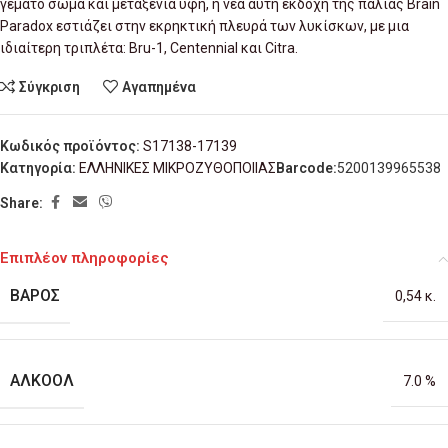
γεμάτο σώμα και μεταξένια υφή, η νέα αυτή εκδοχή της παλιάς Brain
Paradox εστιάζει στην εκρηκτική πλευρά των λυκίσκων, με μια
ιδιαίτερη τριπλέτα: Bru-1, Centennial και Citra.
Σύγκριση
Αγαπημένα
Κωδικός προϊόντος:
S17138-17139
Κατηγορία:
ΕΛΛΗΝΙΚΕΣ ΜΙΚΡΟΖΥΘΟΠΟΙΙΑΣ
Barcode:
5200139965538
Share:
Επιπλέον πληροφορίες
ΒΆΡΟΣ
0,54 κ.
ΑΛΚΟΌΛ
7.0 %