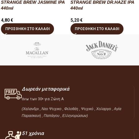
STRANGE BREW JASMINE IPA
STRANGE BREW DR.HAZE IPA
440ml
440ml
4,80
€
5,20
€
ΠΡΟΣΘΉΚΗ ΣΤΟ ΚΑΛΆΘΙ
ΠΡΟΣΘΉΚΗ ΣΤΟ ΚΑΛΆΘΙ
Δωρεάν μεταφορικά
άνω των 30
για Ζώνη Α
ε
(Χαλανδρι , Νεο Ψυχικο , Φιλοθέη ,
Ψυχικό ,
Χολαργο , Αγία
Παρασκευή , Παπάγου , Ελληνορώσων)
51 χρόνια