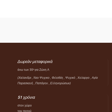
Δωρεάν μεταφορικά
άνω των 30
για Ζώνη Α
ε
(Χαλανδρι , Νεο Ψυχικο , Φιλοθέη ,
Ψυχικό ,
Χολαργο , Αγία
Παρασκευή , Παπάγου , Ελληνορώσων)
51 χρόνια
στον χώρο
του ποτού