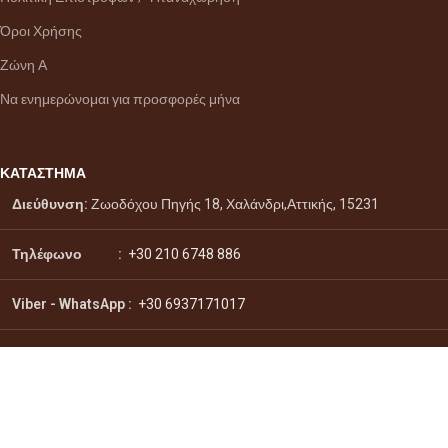
Όροι Χρήσης
Ζώνη Α
Να ενημερώνομαι για προσφορές μήνα
ΚΑΤΑΣΤΗΜΑ
Διεύθυνση:
Ζωοδόχου Πηγής 18, Χαλάνδρι,Αττικής, 15231
Τηλέφωνο :
+30 210 6748 886
Viber - WhatsApp
:
+30 6937171017
Email :
info@citydrinks.gr