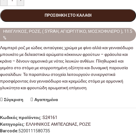
ΠΡΟΣΘΉΚΗ ΣΤΟ ΚΑΛΆΘΙ
ΗΜΙΓΛΥΚΟΣ, ΡΟΖΕ, ( SYRAH, ΑΓΙΩΡΓΙΤΙΚΟ, ΜΟΣΧΟΦΙΛΕΡΟ ), 11.5
%
Λαμπερό ροζ με ιώδεις ανταύγειες χρώμα με φίνο αλλά και γενναιόδωρο
μπουκέτο με δελεαστικά αρώματα κόκκινων φρούτων – φράουλα και
κράνα – δένουν αρμονικά με νότες λευκών ανθέων. Πληθωρικό και
γεμάτο στο στόμα με ισορροπημένη οξύτητα και δυναμική παρουσία
φυσαλίδων. Τα παραπάνω στοιχεία λειτουργούν συνεργιστικά
προσφέροντας ένα γενναιόδωρο και κρεμώδες στόμα με αρμονική
γλυκύτητα και φρουτώδη αρωματική επίγευση.
Σύγκριση
Αγαπημένα
Κωδικός προϊόντος:
S24161
Κατηγορίες:
ΕΛΛΗΝΙΚΟΣ ΑΜΠΕΛΩΝΑΣ
,
ΡΟΖΕ
Barcode:
5200111580735