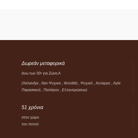
Δωρεάν μεταφορικά
άνω των 30
για Ζώνη Α
ε
(Χαλανδρι , Νεο Ψυχικο , Φιλοθέη ,
Ψυχικό ,
Χολαργο , Αγία
Παρασκευή , Παπάγου , Ελληνορώσων)
51 χρόνια
στον χώρο
του ποτού