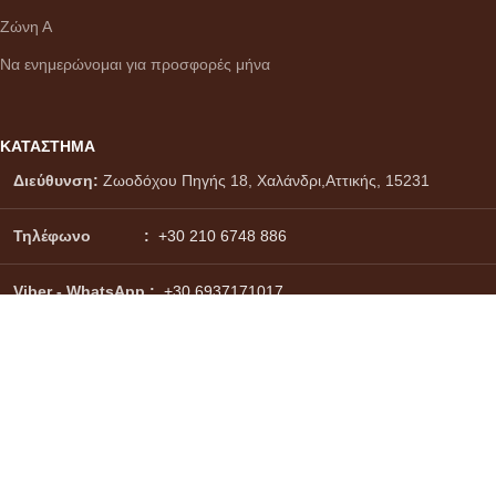
Ζώνη Α
Να ενημερώνομαι για προσφορές μήνα
ΚΑΤΑΣΤΗΜΑ
Διεύθυνση:
Ζωοδόχου Πηγής 18, Χαλάνδρι,Αττικής, 15231
Τηλέφωνο :
+30 210 6748 886
Viber - WhatsApp
:
+30 6937171017
Email :
info@citydrinks.gr
Σύστημα πληρωμών:
Σύστημα αποστολών