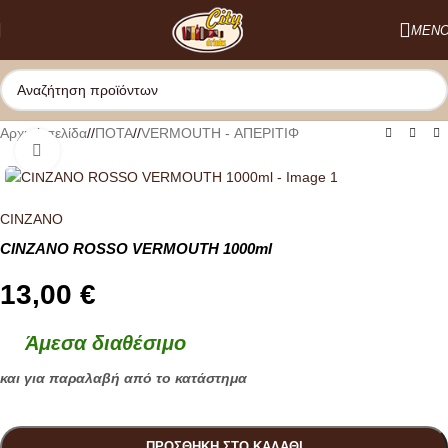
Skip to navigation
ΜΕΝ
Skip to main content
Αρχική σελίδα
/
ΠΟΤΑ
/
VERMOUTH - ΑΠΕΡΙΤΙΦ
Κλικ για μεγέθυνση
CINZANO
CINZANO ROSSO VERMOUTH 1000ml
13,00
€
Άμεσα διαθέσιμο
και για παραλαβή από το κατάστημα
ΠΡΟΣΘΉΚΗ ΣΤΟ ΚΑΛΆΘΙ