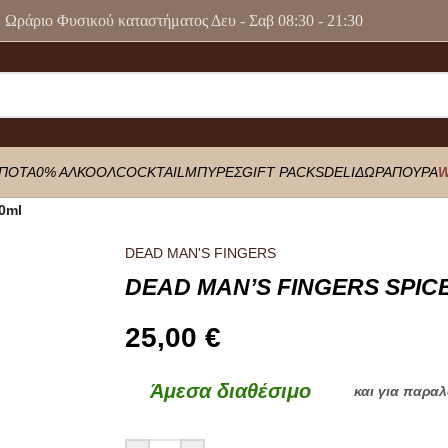
Ωράριο Φυσικού καταστήματος Δευ - Σαβ 08:30 - 21:30
ΠΟΤΑ
0% ΑΛΚΟΟΛ
COCKTAIL
ΜΠΥΡΕΣ
GIFT PACKS
DELI
ΔΩΡΑ
ΠΟΥΡΑ
W
0ml
DEAD MAN'S FINGERS
DEAD MAN’S FINGERS SPIC
25,00
€
Άμεσα διαθέσιμο
και για παρα