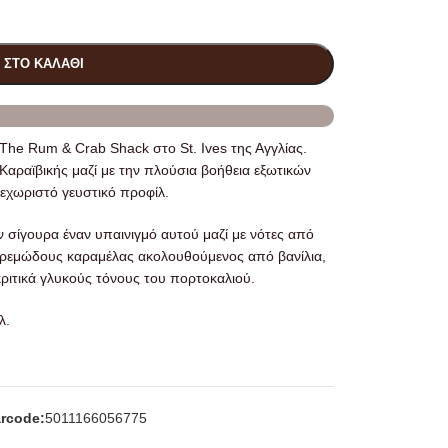
 ΣΤΟ ΚΑΛΆΘΙ
The Rum & Crab Shack στο St. Ives της Αγγλίας.
Καραϊβικής μαζί με την πλούσια βοήθεια εξωτικών
ξεχωριστό γευστικό προφίλ.
υν σίγουρα έναν υπαινιγμό αυτού μαζί με νότες από
κρεμώδους καραμέλας ακολουθούμενος από βανίλια,
ριτικά γλυκούς τόνους του πορτοκαλιού.
λ.
rcode:
5011166056775