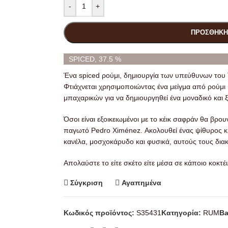
-
+
ΠΡΟΣΘΉΚΗ
SPICED, 37.5 %
Ένα spiced ρούμι, δημιουργία των υπεύθυνων του 
Φτιάχνεται χρησιμοποιώντας ένα μείγμα από ρούμι 
μπαχαρικών
για να δημιουργηθεί ένα μοναδικό και 
Όσοι είναι εξοικειωμένοι με το κέικ σαφράν θα βρο
παγωτό Pedro Ximénez.
Ακολουθεί ένας ψίθυρος 
κανέλα, μοσχοκάρυδο και φυσικά, αυτούς τους διακ
Απολαύστε το είτε σκέτο είτε μέσα σε κάποιο κοκτέι
Σύγκριση
Αγαπημένα
Κωδικός προϊόντος:
S35431
Κατηγορία:
RUM
Ba