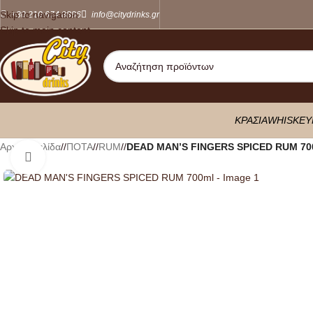
Skip to navigation
+30 210 674 8886
info@citydrinks.gr
Skip to main content
ΚΡΑΣΙΑ
WHISKEY
Αρχική σελίδα
/
ΠΟΤΑ
/
RUM
/
DEAD MAN’S FINGERS SPICED RUM 70
Κλικ για μεγέθυνση