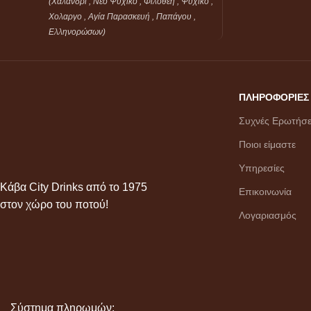
(Χαλανδρι , Νεο Ψυχικο , Φιλοθέη ,
Ψυχικό ,
Χολαργο , Αγία Παρασκευή , Παπάγου ,
Ελληνορώσων)
ΠΛΗΡΟΦΟΡΙΕΣ
Συχνές Ερωτήσε
Ποιοι είμαστε
Υπηρεσίες
Κάβα City Drinks από το 1975
Επικοινωνία
στον χώρο του ποτού!
Λογαριασμός
Σύστημα πληρωμών: