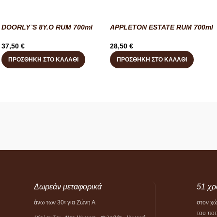
DOORLY`S 8Y.O RUM 700ml
APPLETON ESTATE RUM 700ml
37,50
€
28,50
€
ΠΡΟΣΘΉΚΗ ΣΤΟ ΚΑΛΆΘΙ
ΠΡΟΣΘΉΚΗ ΣΤΟ ΚΑΛΆΘΙ
Δωρεάν μεταφορικά
51 χρ
άνω των 30
για Ζώνη Α
στον χ
ε
του πο