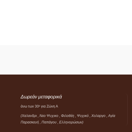
Δωρεάν μεταφορικά
άνω των 30
για Ζώνη Α
ε
(Χαλανδρι , Νεο Ψυχικο , Φιλοθέη ,
Ψυχικό ,
Χολαργο , Αγία
Παρασκευή , Παπάγου , Ελληνορώσων)