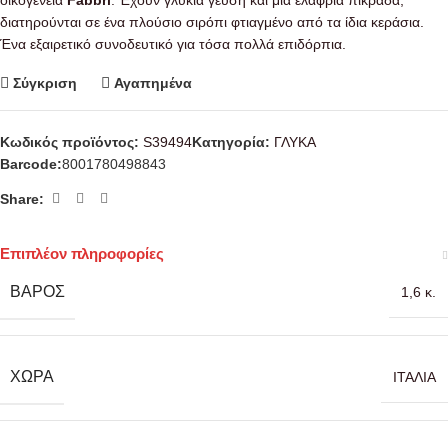
οικογένεια
Fabbri
. Έχουν γλυκιά γεύση και μια ελαφριά πικράδα,
διατηρούνται σε ένα πλούσιο σιρόπι φτιαγμένο από τα ίδια κεράσια.
Ένα εξαιρετικό συνοδευτικό για τόσα πολλά επιδόρπια.
Σύγκριση
Αγαπημένα
Κωδικός προϊόντος:
S39494
Κατηγορία:
ΓΛΥΚΑ
Barcode:
8001780498843
Share:
Επιπλέον πληροφορίες
ΒΆΡΟΣ
1,6 κ.
ΧΏΡΑ
ΙΤΑΛΙΑ