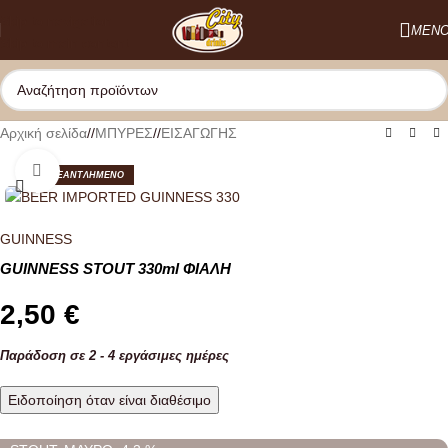
Skip to navigation
ΜΕΝ
Skip to main content
Αρχική σελίδα
/
ΜΠΥΡΕΣ
/
ΕΙΣΑΓΩΓΗΣ
Κλικ για μεγέθυνση
ΕΞΑΝΤΛΗΜΕΝO
GUINNESS
GUINNESS STOUT 330ml ΦΙΑΛΗ
2,50
€
Παράδοση σε 2 - 4 εργάσιμες ημέρες
Ειδοποίηση όταν είναι διαθέσιμο