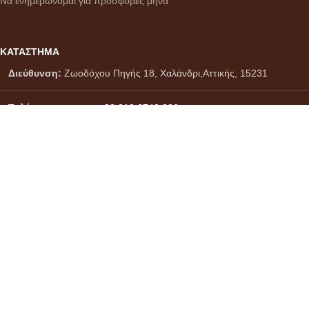
Να ενημερώνομαι για προσφορές μήνα
ΚΑΤΑΣΤΗΜΑ
Διεύθυνση:
Ζωοδόχου Πηγής 18, Χαλάνδρι,Αττικής, 15231
Τηλέφωνο :
+30 210 6748 886
Viber - WhatsApp
:
+30 6937171017
Email :
info@citydrinks.gr
Σύστημα πληρωμών:
Σύστημα αποστολών