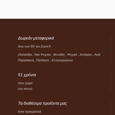
Δωρεάν μεταφορικά
άνω των 30
για Ζώνη Α
ε
(Χαλανδρι , Νεο Ψυχικο , Φιλοθέη ,
Ψυχικό ,
Χολαργο , Αγία
Παρασκευή , Παπάγου , Ελληνορώσων)
51 χρόνια
στον χώρο
του ποτού
Τα διαθέσιμα προϊόντα μας
είναι πραγματικά