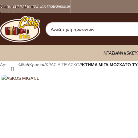
Skip to navigation
+30 210 674 8886
info@citydrinks.gr
Skip to main content
ΚΡΑΣΙΑ
WHISKEY
Αρχική σελίδα
/
Κρασιά
/
ΚΡΑΣΙΑ ΣΕ ΑΣΚΟ
/
KTHMA ΜΙΓΑ ΜΟΣΧΑΤΟ ΤΥ
Κλικ για μεγέθυνση