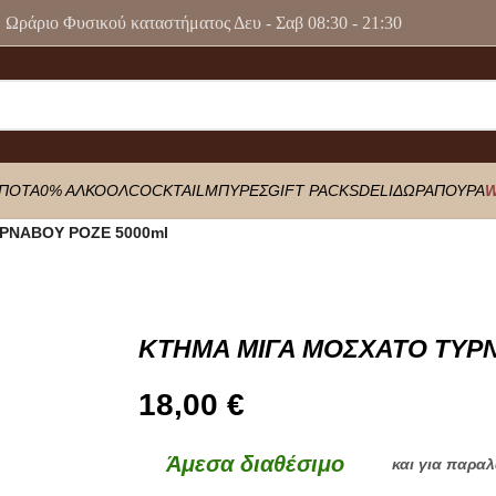
Ωράριο Φυσικού καταστήματος Δευ - Σαβ 08:30 - 21:30
ΠΟΤΑ
0% ΑΛΚΟΟΛ
COCKTAIL
ΜΠΥΡΕΣ
GIFT PACKS
DELI
ΔΩΡΑ
ΠΟΥΡΑ
W
ΡΝΑΒΟΥ ΡΟΖΕ 5000ml
KTHMA ΜΙΓΑ ΜΟΣΧΑΤΟ ΤΥΡΝ
18,00
€
Άμεσα διαθέσιμο
και για παρα