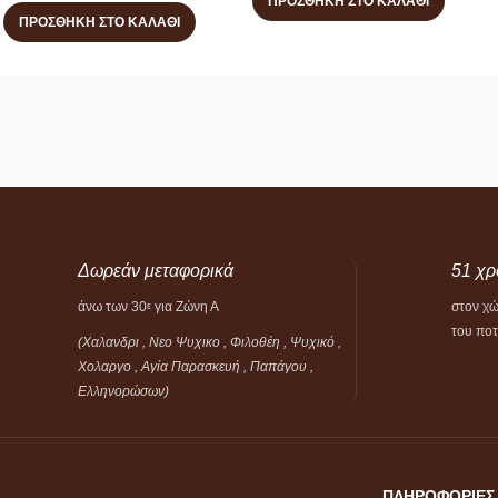
ΠΡΟΣΘΉΚΗ ΣΤΟ ΚΑΛΆΘΙ
ΠΡΟΣΘΉΚΗ ΣΤΟ ΚΑΛΆΘΙ
Δωρεάν μεταφορικά
51 χρ
άνω των 30
για Ζώνη Α
στον χ
ε
του πο
(Χαλανδρι , Νεο Ψυχικο , Φιλοθέη ,
Ψυχικό ,
Χολαργο , Αγία Παρασκευή , Παπάγου ,
Ελληνορώσων)
ΠΛΗΡΟΦΟΡΙΕΣ