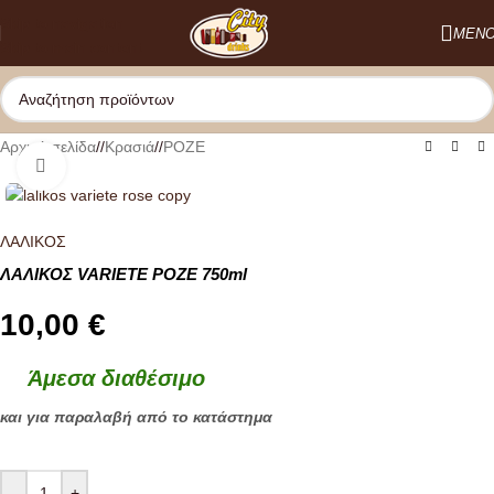
Skip to navigation
ΜΕΝ
Skip to main content
Αρχική σελίδα
/
Κρασιά
/
ΡΟΖΕ
Κλικ για μεγέθυνση
ΛΑΛΙΚΟΣ
ΛΑΛΙΚΟΣ VARIETE ΡΟΖΕ 750ml
10,00
€
Άμεσα διαθέσιμο
και για παραλαβή από το κατάστημα
-
+