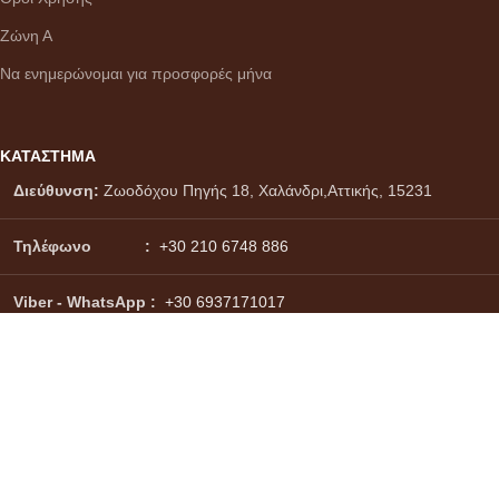
Ζώνη Α
Να ενημερώνομαι για προσφορές μήνα
ΚΑΤΑΣΤΗΜΑ
Διεύθυνση:
Ζωοδόχου Πηγής 18, Χαλάνδρι,Αττικής, 15231
Τηλέφωνο :
+30 210 6748 886
Viber - WhatsApp
:
+30 6937171017
Email :
info@citydrinks.gr
Σύστημα πληρωμών:
Σύστημα αποστολών