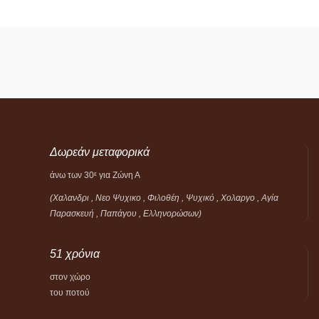
Δωρεάν μεταφορικά
άνω των 30
για Ζώνη Α
ε
(Χαλανδρι , Νεο Ψυχικο , Φιλοθέη ,
Ψυχικό ,
Χολαργο , Αγία
Παρασκευή , Παπάγου , Ελληνορώσων)
51 χρόνια
στον χώρο
του ποτού