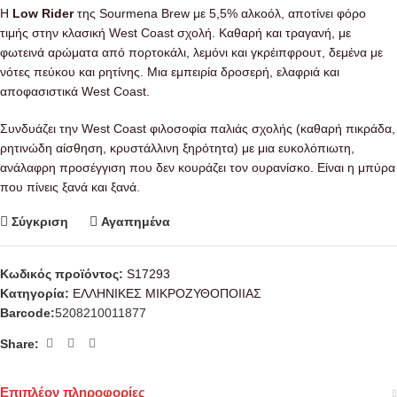
Η
Low Rider
της Sourmena Brew με 5,5% αλκοόλ, αποτίνει φόρο
τιμής στην κλασική West Coast σχολή. Καθαρή και τραγανή, με
φωτεινά αρώματα από πορτοκάλι, λεμόνι και γκρέιπφρουτ, δεμένα με
νότες πεύκου και ρητίνης. Μια εμπειρία δροσερή, ελαφριά και
αποφασιστικά West Coast.
Συνδυάζει την West Coast φιλοσοφία παλιάς σχολής (καθαρή πικράδα,
ρητινώδη αίσθηση, κρυστάλλινη ξηρότητα) με μια ευκολόπιωτη,
ανάλαφρη προσέγγιση που δεν κουράζει τον ουρανίσκο. Είναι η μπύρα
που πίνεις ξανά και ξανά.
Σύγκριση
Αγαπημένα
Κωδικός προϊόντος:
S17293
Κατηγορία:
ΕΛΛΗΝΙΚΕΣ ΜΙΚΡΟΖΥΘΟΠΟΙΙΑΣ
Barcode:
5208210011877
Share:
Επιπλέον πληροφορίες