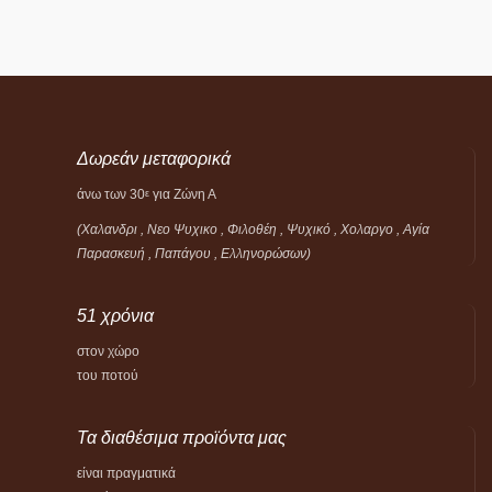
Δωρεάν μεταφορικά
άνω των 30
για Ζώνη Α
ε
(Χαλανδρι , Νεο Ψυχικο , Φιλοθέη ,
Ψυχικό ,
Χολαργο , Αγία
Παρασκευή , Παπάγου , Ελληνορώσων)
51 χρόνια
στον χώρο
του ποτού
Τα διαθέσιμα προϊόντα μας
είναι πραγματικά