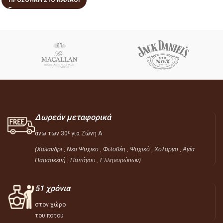
ΠΡΟΣΘΉΚΗ ΣΤΟ ΚΑΛΆΘΙ
Δωρεάν μεταφορικά
άνω των 30
για Ζώνη Α
ε
(Χαλανδρι , Νεο Ψυχικο , Φιλοθέη ,
Ψυχικό ,
Χολαργο , Αγία
Παρασκευή , Παπάγου , Ελληνορώσων)
51 χρόνια
στον χώρο
του ποτού