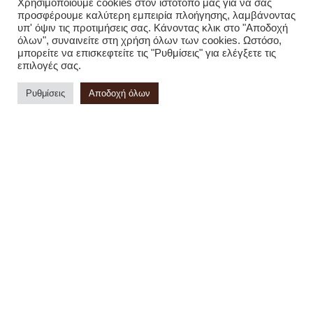
Χρησιμοποιούμε cookies στον ιστότοπό μας για να σας
Να ενημερώνομαι για προσφορές μήνα
προσφέρουμε καλύτερη εμπειρία πλοήγησης, λαμβάνοντας
υπ' όψιν τις προτιμήσεις σας. Κάνοντας κλικ στο "Αποδοχή
όλων", συναινείτε στη χρήση όλων των cookies. Ωστόσο,
μπορείτε να επισκεφτείτε τις "Ρυθμίσεις" για ελέγξετε τις
ΚΑΤΑΣΤΗΜΑ
επιλογές σας.
Διεύθυνση:
Ζωοδόχου Πηγής 18, Χαλάνδρι,Αττικής, 15231
Ρυθμίσεις
Αποδοχή όλων
Τηλέφωνο :
+30 210 6748 886
Viber - WhatsApp
:
+30 6937171017
Email :
info@citydrinks.gr
Σύστημα πληρωμών:
Σύστημα αποστολών