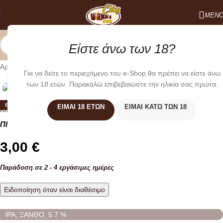
ΜΕΝ
Είστε άνω των 18?
Αρχική σελίδα
/
ΜΠΥΡΕΣ
/
ΕΛΛΗΝΙΚΕΣ ΜΙΚΡΟΖΥΘΟΠΟΙΙΑΣ
Για να δείτε το περιεχόμενο του e-Shop θα πρέπει να είστε άνω
Κλικ για μεγέθυνση
των 18 ετών. Παρακαλώ επιβεβαιώστε την ηλικία σας πρώτα.
ΕΞΑΝΤΛΗΜΕΝO
ΕΊΜΑΙ 18 ΕΤΏΝ
ΕΊΜΑΙ ΚΆΤΩ ΤΩΝ 18
KIRKI BEERS
ΠΙΚΡΗ IPA 330ml ΚΙΡΚΗ
3,00
€
Παράδοση σε 2 - 4 εργάσιμες ημέρες
Ειδοποίηση όταν είναι διαθέσιμο
IPA, ΞΑΝΘΟ, 5.7 %