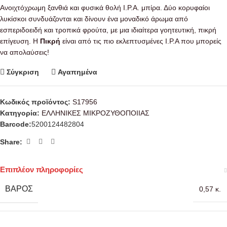
Ανοιχτόχρωμη ξανθιά και φυσικά θολή I.P.A. μπίρα. Δύο κορυφαίοι
λυκίσκοι συνδυάζονται και δίνουν ένα μοναδικό άρωμα από
εσπεριδοειδή και τροπικά φρούτα, με μια ιδιαίτερα γοητευτική,
πικρή
επίγευση. Η
Πικρή
είναι από τις πιο εκλεπτυσμένες I.P.A που μπορείς
να απολαύσεις!
Σύγκριση
Αγαπημένα
Κωδικός προϊόντος:
S17956
Κατηγορία:
ΕΛΛΗΝΙΚΕΣ ΜΙΚΡΟΖΥΘΟΠΟΙΙΑΣ
Barcode:
5200124482804
Share:
Επιπλέον πληροφορίες
ΒΆΡΟΣ
0,57 κ.