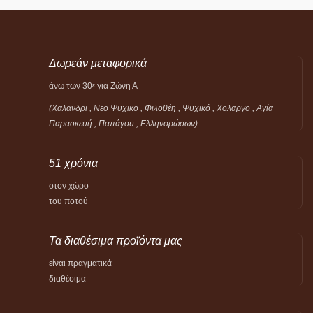
Δωρεάν μεταφορικά
άνω των 30
για Ζώνη Α
ε
(Χαλανδρι , Νεο Ψυχικο , Φιλοθέη ,
Ψυχικό ,
Χολαργο , Αγία
Παρασκευή , Παπάγου , Ελληνορώσων)
51 χρόνια
στον χώρο
του ποτού
Τα διαθέσιμα προϊόντα μας
είναι πραγματικά
διαθέσιμα