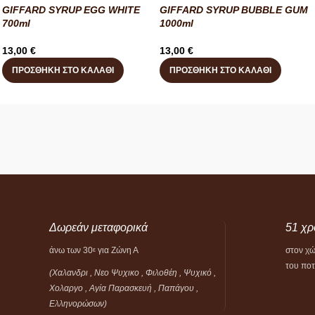
GIFFARD SYRUP EGG WHITE
GIFFARD SYRUP BUBBLE GUM
700ml
1000ml
13,00
€
13,00
€
ΠΡΟΣΘΉΚΗ ΣΤΟ ΚΑΛΆΘΙ
ΠΡΟΣΘΉΚΗ ΣΤΟ ΚΑΛΆΘΙ
Δωρεάν μεταφορικά
51 χρ
άνω των 30
για Ζώνη Α
στον χ
ε
του πο
(Χαλανδρι , Νεο Ψυχικο , Φιλοθέη ,
Ψυχικό ,
Χολαργο , Αγία Παρασκευή , Παπάγου ,
Ελληνορώσων)