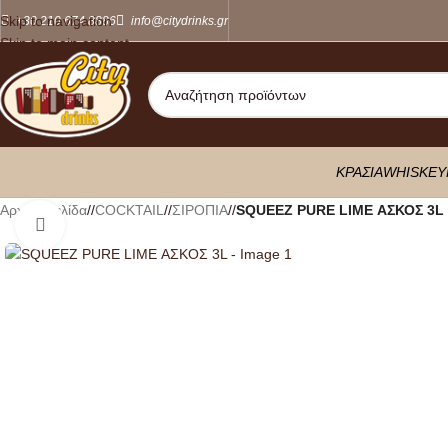
Skip to navigation
+30 210 674 8886
info@citydrinks.gr
Skip to main content
ΚΡΑΣΙΑ
WHISKEY
Αρχική σελίδα
/
COCKTAIL
/
ΣΙΡΟΠΙΑ
/
SQUEEZ PURE LIME ΑΣΚΟΣ 3L
Κλικ για μεγέθυνση