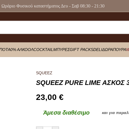
Ωράριο Φυσικού καταστήματος Δευ - Σαβ 08:30 - 21:30
ΠΟΤΑ
0% ΑΛΚΟΟΛ
COCKTAIL
ΜΠΥΡΕΣ
GIFT PACKS
DELI
ΔΩΡΑ
ΠΟΥΡΑ
W
SQUEEZ
SQUEEZ PURE LIME ΑΣΚΟΣ 
23,00
€
Άμεσα διαθέσιμο
και για παρα