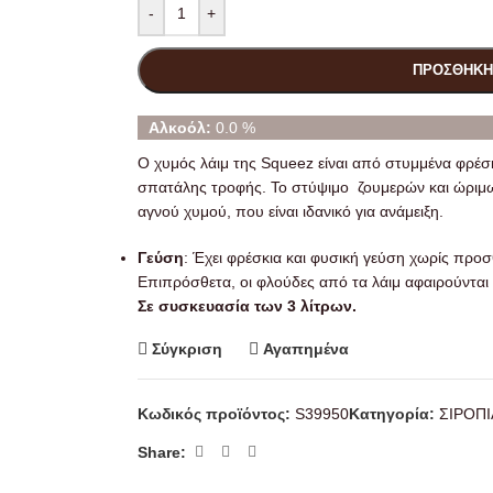
-
+
ΠΡΟΣΘΉΚΗ
Αλκοόλ:
0.0 %
Ο χυμός λάιμ της Squeez είναι από στυμμένα φρέσκ
σπατάλης τροφής. Το στύψιμο ζουμερών και ώριμω
αγνού χυμού, που είναι ιδανικό για ανάμειξη.
Γεύση
: Έχει φρέσκια και φυσική γεύση χωρίς προ
Επιπρόσθετα, οι φλούδες από τα λάιμ αφαιρούνται 
Σε συσκευασία των 3 λίτρων.
Σύγκριση
Αγαπημένα
Κωδικός προϊόντος:
S39950
Κατηγορία:
ΣΙΡΟΠΙ
Share: