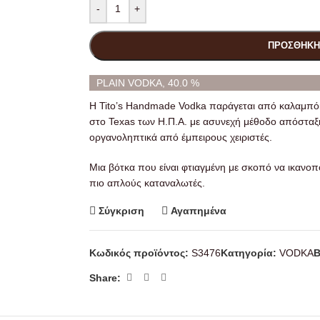
-
+
ΠΡΟΣΘΉΚΗ
PLAIN VODKA, 40.0 %
H Tito’s Handmade Vodka παράγεται από καλαμπόκ
στο Texas των Η.Π.Α. με ασυνεχή μέθοδο απόσταξης
οργανοληπτικά από έμπειρους χειριστές.
Μια βότκα που είναι φτιαγμένη με σκοπό να ικανοπ
πιο απλούς καταναλωτές.
Σύγκριση
Αγαπημένα
Κωδικός προϊόντος:
S3476
Κατηγορία:
VODKA
B
Share: