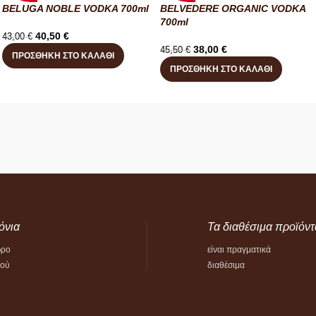
BELUGA NOBLE VODKA 700ml
BELVEDERE ORGANIC VODKA
700ml
40,50
€
43,00
€
38,00
€
45,50
€
ΠΡΟΣΘΉΚΗ ΣΤΟ ΚΑΛΆΘΙ
ΠΡΟΣΘΉΚΗ ΣΤΟ ΚΑΛΆΘΙ
όνια
Τα διαθέσιμα προϊόντ
ώρο
είναι πραγματικά
τού
διαθέσιμα