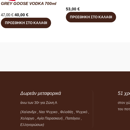
GREY GOOSE VODKA 700ml
53,00
€
40,00
€
47,00
€
ΠΡΟΣΘΉΚΗ ΣΤΟ ΚΑΛΆΘΙ
ΠΡΟΣΘΉΚΗ ΣΤΟ ΚΑΛΆΘΙ
Δωρεάν μεταφορικά
51 χρ
άνω των 30
για Ζώνη Α
στον χ
ε
του πο
(Χαλανδρι , Νεο Ψυχικο , Φιλοθέη ,
Ψυχικό ,
Χολαργο , Αγία Παρασκευή , Παπάγου ,
Ελληνορώσων)