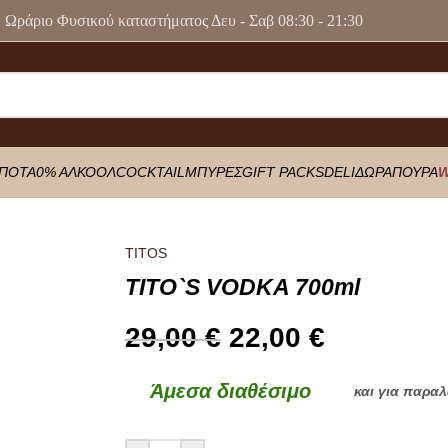
Ωράριο Φυσικού καταστήματος Δευ - Σαβ 08:30 - 21:30
ΠΟΤΑ
0% ΑΛΚΟΟΛ
COCKTAIL
ΜΠΥΡΕΣ
GIFT PACKS
DELI
ΔΩΡΑ
ΠΟΥΡΑ
W
TITOS
TITO`S VODKA 700ml
29,00
€
22,00
€
Άμεσα διαθέσιμο
και για παρα