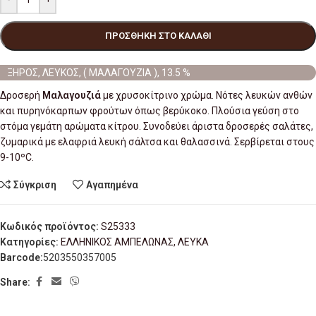
ΠΡΟΣΘΉΚΗ ΣΤΟ ΚΑΛΆΘΙ
ΞΗΡΟΣ, ΛΕΥΚΟΣ, ( ΜΑΛΑΓΟΥΖΙΑ ), 13.5 %
Δροσερή
Μαλαγουζιά
με χρυσοκίτρινο χρώμα. Νότες λευκών ανθών
και πυρηνόκαρπων φρούτων όπως βερύκοκο. Πλούσια γεύση στο
στόμα γεμάτη αρώματα κίτρου. Συνοδεύει άριστα δροσερές σαλάτες,
ζυμαρικά με ελαφριά λευκή σάλτσα και θαλασσινά. Σερβίρεται στους
9-10ºC.
Σύγκριση
Αγαπημένα
Κωδικός προϊόντος:
S25333
Κατηγορίες:
ΕΛΛΗΝΙΚΟΣ ΑΜΠΕΛΩΝΑΣ
,
ΛΕΥΚΑ
Barcode:
5203550357005
Share: