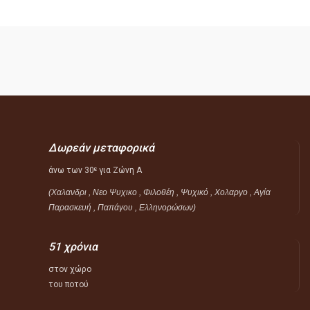
Δωρεάν μεταφορικά
άνω των 30
για Ζώνη Α
ε
(Χαλανδρι , Νεο Ψυχικο , Φιλοθέη ,
Ψυχικό ,
Χολαργο , Αγία
Παρασκευή , Παπάγου , Ελληνορώσων)
51 χρόνια
στον χώρο
του ποτού