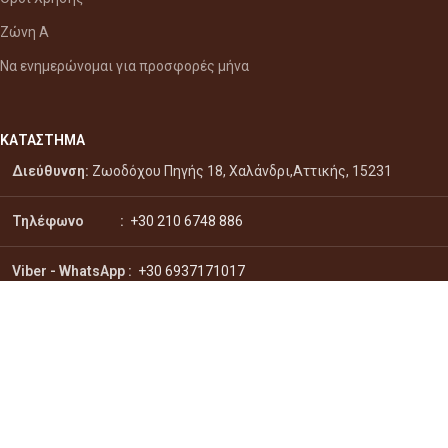
Ζώνη Α
Να ενημερώνομαι για προσφορές μήνα
ΚΑΤΑΣΤΗΜΑ
Διεύθυνση:
Ζωοδόχου Πηγής 18, Χαλάνδρι,Αττικής, 15231
Τηλέφωνο :
+30 210 6748 886
Viber - WhatsApp
:
+30 6937171017
Email :
info@citydrinks.gr
Σύστημα πληρωμών:
Σύστημα αποστολών