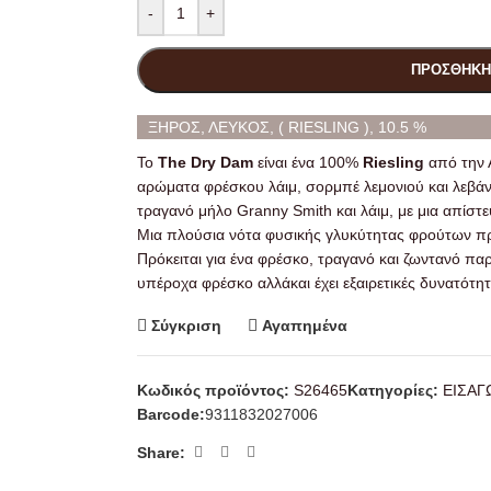
-
+
ΠΡΟΣΘΉΚΗ
ΞΗΡΟΣ, ΛΕΥΚΟΣ, ( RIESLING ), 10.5 %
Το
The Dry Dam
είναι ένα 100%
Riesling
από την Α
αρώματα φρέσκου λάιμ, σορμπέ λεμονιού και λεβάν
τραγανό μήλο Granny Smith και λάιμ, με μια απίστε
Μια πλούσια νότα φυσικής γλυκύτητας φρούτων πρ
Πρόκειται για ένα φρέσκο, τραγανό και ζωντανό παρά
υπέροχα φρέσκο αλλάκαι έχει εξαιρετικές δυνατότη
Σύγκριση
Αγαπημένα
Κωδικός προϊόντος:
S26465
Κατηγορίες:
ΕΙΣΑ
Barcode:
9311832027006
Share: