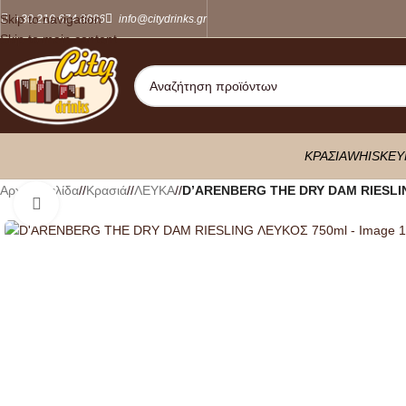
Skip to navigation
+30 210 674 8886
info@citydrinks.gr
Skip to main content
ΚΡΑΣΙΑ
WHISKEY
Αρχική σελίδα
/
Κρασιά
/
ΛΕΥΚΑ
/
D’ARENBERG THE DRY DAM RIESLI
Κλικ για μεγέθυνση