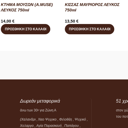
ΚΤΗΜΑ ΜΟΥΣΩΝ (A.MUSE)
ΚΙΣΣΑΣ ΜΑΥΡΙΟΡΟΣ ΛΕΥΚΟΣ
ΛΕΥΚΟΣ 750ml
750ml
14,00
€
13,50
€
ΠΡΟΣΘΉΚΗ ΣΤΟ ΚΑΛΆΘΙ
ΠΡΟΣΘΉΚΗ ΣΤΟ ΚΑΛΆΘΙ
Δωρεάν μεταφορικά
51 χρ
άνω των 30
για Ζώνη Α
στον χ
ε
του πο
(Χαλανδρι , Νεο Ψυχικο , Φιλοθέη ,
Ψυχικό ,
Χολαργο , Αγία Παρασκευή , Παπάγου ,