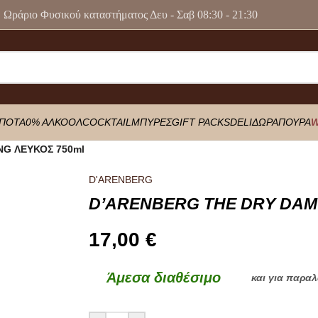
Ωράριο Φυσικού καταστήματος Δευ - Σαβ 08:30 - 21:30
ΠΟΤΑ
0% ΑΛΚΟΟΛ
COCKTAIL
ΜΠΥΡΕΣ
GIFT PACKS
DELI
ΔΩΡΑ
ΠΟΥΡΑ
W
NG ΛΕΥΚΟΣ 750ml
D'ARENBERG
D’ARENBERG THE DRY DAM 
17,00
€
Άμεσα διαθέσιμο
και για παρα