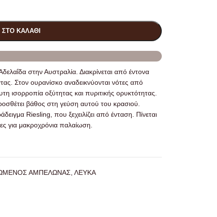
 ΣΤΟ ΚΑΛΆΘΙ
δελαΐδα στην Αυστραλία. Διακρίνεται από έντονα
τας. Στον ουρανίσκο αναδεικνύονται νότες από
υτη ισορροπία οξύτητας και πυριτικής ορυκτότητας.
οσθέτει βάθος στη γεύση αυτού του κρασιού.
δειγμα Riesling, που ξεχειλίζει από ένταση. Πίνεται
τες για μακροχρόνια παλαίωση.
ΓΩΜΕΝΟΣ ΑΜΠΕΛΩΝΑΣ
,
ΛΕΥΚΑ