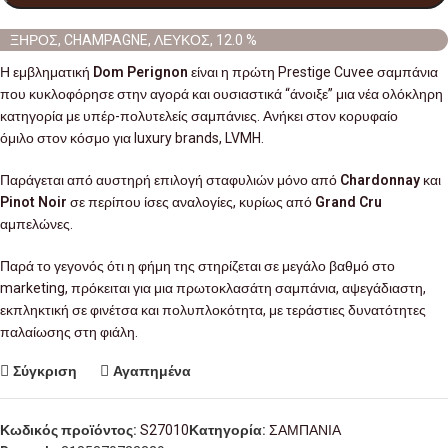
ΞΗΡΟΣ, CHAMPAGNE, ΛΕΥΚΟΣ, 12.0 %
Η εμβληματική
Dom Perignon
είναι η πρώτη Prestige Cuvee σαμπάνια
που κυκλοφόρησε στην αγορά και ουσιαστικά “άνοιξε” μια νέα ολόκληρη
κατηγορία με υπέρ-πολυτελείς σαμπάνιες. Ανήκει στον κορυφαίο
όμιλο
στον κόσμο για luxury brands, LVMH.
Παράγεται από αυστηρή επιλογή σταφυλιών μόνο από
Chardonnay
και
Pinot Noir
σε περίπου ίσες αναλογίες, κυρίως από
Grand Cru
αμπελώνες.
Παρά το γεγονός ότι η φήμη της στηρίζεται σε μεγάλο βαθμό στο
marketing, πρόκειται για μια πρωτοκλασάτη σαμπάνια, αψεγάδιαστη,
εκπληκτική σε φινέτσα και πολυπλοκότητα, με τεράστιες δυνατότητες
παλαίωσης στη φιάλη.
Σύγκριση
Αγαπημένα
Κωδικός προϊόντος:
S27010
Κατηγορία:
ΣΑΜΠΑΝΙΑ