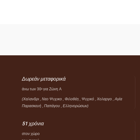
Δωρεάν μεταφορικά
άνω των 30
για Ζώνη Α
ε
(Χαλανδρι , Νεο Ψυχικο , Φιλοθέη ,
Ψυχικό ,
Χολαργο , Αγία
Παρασκευή , Παπάγου , Ελληνορώσων)
51 χρόνια
στον χώρο