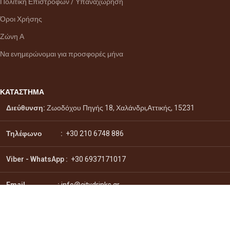
Πολιτική Επιστροφών / Υπαναχώρηση
Όροι Χρήσης
Ζώνη Α
Να ενημερώνομαι για προσφορές μήνα
ΚΑΤΑΣΤΗΜΑ
Διεύθυνση:
Ζωοδόχου Πηγής 18, Χαλάνδρι,Αττικής, 15231
Τηλέφωνο :
+30 210 6748 886
Viber - WhatsApp
:
+30 6937171017
Email :
info@citydrinks.gr