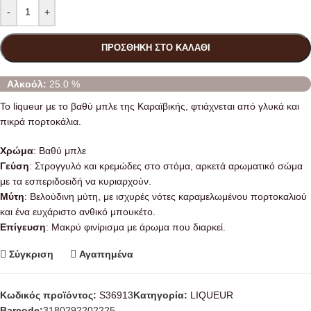
-
+
ΠΡΟΣΘΉΚΗ ΣΤΟ ΚΑΛΆΘΙ
Αλκοόλ:
25.0 %
To liqueur με το βαθύ μπλε της Καραϊβικής, φτιάχνεται από γλυκά και
πικρά πορτοκάλια.
Xρώμα
: Βαθύ μπλε
Γεύση
: Στρογγυλό και κρεμώδες στο στόμα, αρκετά αρωματικό σώμα
με τα εσπεριδοειδή να κυριαρχούν.
Μύτη
: Βελούδινη μύτη, με ισχυρές νότες καραμελωμένου πορτοκαλιού
και ένα ευχάριστο ανθικό μπουκέτο.
Επίγευση
: Μακρύ φινίρισμα με άρωμα που διαρκεί.
Σύγκριση
Αγαπημένα
Κωδικός προϊόντος:
S36913
Κατηγορία:
LIQUEUR
Barcode:
3180292202225