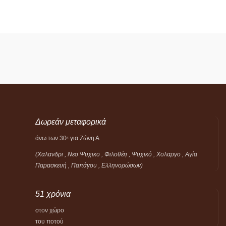
Δωρεάν μεταφορικά
άνω των 30
για Ζώνη Α
ε
(Χαλανδρι , Νεο Ψυχικο , Φιλοθέη ,
Ψυχικό ,
Χολαργο , Αγία
Παρασκευή , Παπάγου , Ελληνορώσων)
51 χρόνια
στον χώρο
του ποτού