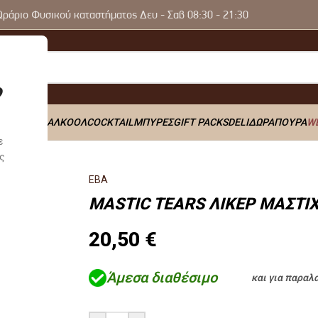
Ωράριο Φυσικού καταστήματος Δευ - Σαβ 08:30 - 21:30
Y
ΠΟΤΑ
0% ΑΛΚΟΟΛ
COCKTAIL
ΜΠΥΡΕΣ
GIFT PACKS
DELI
ΔΩΡΑ
ΠΟΥΡΑ
W
ε
00ml
ς
ΕΒΑ
MASTIC TEARS ΛΙΚΕΡ ΜΑΣΤΙΧ
20,50
€
Άμεσα διαθέσιμο
και για παραλ