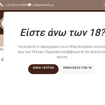
+30 210 674 8886
info@citydrinks.gr
Είστε άνω των 18?
ΚΡΑΣΙΑ
WHISKE
Για να δείτε το περιεχόμενο του e-Shop θα πρέπει να είστ
Αρχική σελίδα
/
ΠΟΤΑ
/
LIQUEUR
/
MASTIC TEARS ΛΙΚΕΡ ΜΑΣΤΙΧΑΣ 7
άνω των 18 ετών. Παρακαλώ επιβεβαιώστε την ηλικία σα
Κλικ για μεγέθυνση
πρώτα.
ΕΊΜΑΙ 18 ΕΤΏΝ
ΕΊΜΑΙ ΚΆΤΩ ΤΩΝ 18