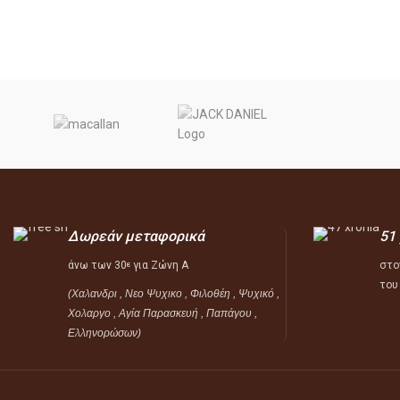
Δωρεάν μεταφορικά
51
άνω των 30
για Ζώνη Α
στο
ε
του
(Χαλανδρι , Νεο Ψυχικο , Φιλοθέη ,
Ψυχικό ,
Χολαργο , Αγία Παρασκευή , Παπάγου ,
Ελληνορώσων)