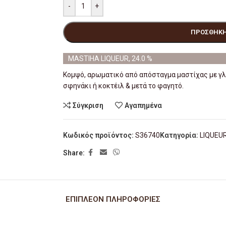
-
+
ΠΡΟΣΘΉΚΗ
MASTIHA LIQUEUR, 24.0 %
Κομψό, αρωματικό από απόσταγμα μαστίχας με γλυ
σφηνάκι ή κοκτέιλ & μετά το φαγητό.
Σύγκριση
Αγαπημένα
Κωδικός προϊόντος:
S36740
Κατηγορία:
LIQUEU
Share:
ΕΠΙΠΛΈΟΝ ΠΛΗΡΟΦΟΡΊΕΣ