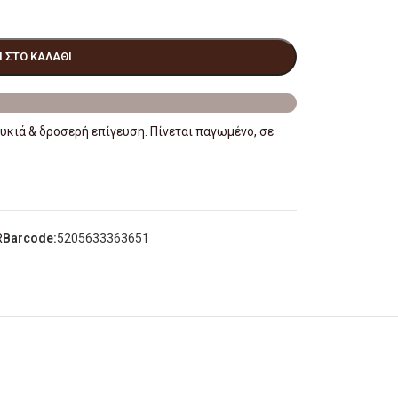
 ΣΤΟ ΚΑΛΆΘΙ
κιά & δροσερή επίγευση. Πίνεται παγωμένο, σε
R
Barcode:
5205633363651