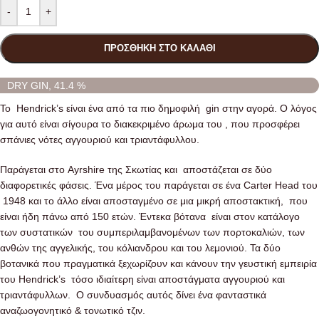
-
+
ΠΡΟΣΘΉΚΗ ΣΤΟ ΚΑΛΆΘΙ
DRY GIN, 41.4 %
Το Hendrick’s είναι ένα από τα πιο δημοφιλή gin στην αγορά. Ο λόγος
για αυτό είναι σίγουρα το διακεκριμένο άρωμα του , που προσφέρει
σπάνιες νότες αγγουριού και τριαντάφυλλου.
Παράγεται στο Ayrshire της Σκωτίας και αποστάζεται σε δύο
διαφορετικές φάσεις. Ένα μέρος του παράγεται σε ένα Carter Head του
1948 και το άλλο είναι αποσταγμένο σε μια μικρή αποστακτική, που
είναι ήδη πάνω από 150 ετών. Έντεκα βότανα είναι στον κατάλογο
των συστατικών του συμπεριλαμβανομένων των πορτοκαλιών, των
ανθών της αγγελικής, του κόλιανδρου και του λεμονιού. Τα δύο
βοτανικά που πραγματικά ξεχωρίζουν και κάνουν την γευστική εμπειρία
του Hendrick’s τόσο ιδιαίτερη είναι αποστάγματα αγγουριού και
τριαντάφυλλων. Ο συνδυασμός αυτός δίνει ένα φανταστικά
αναζωογονητικό & τονωτικό τζιν.