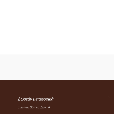
Δωρεάν μεταφορικά
άνω των 30
για Ζώνη Α
ε