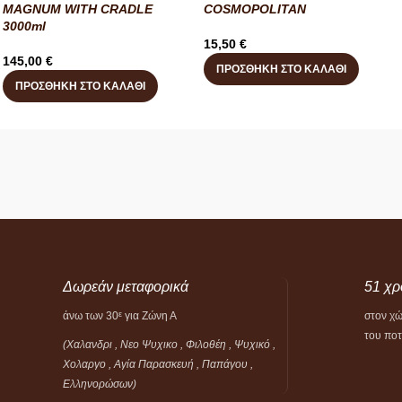
MAGNUM WITH CRADLE
COSMOPOLITAN
3000ml
15,50
€
145,00
€
ΠΡΟΣΘΉΚΗ ΣΤΟ ΚΑΛΆΘΙ
ΠΡΟΣΘΉΚΗ ΣΤΟ ΚΑΛΆΘΙ
Δωρεάν μεταφορικά
51 χρ
άνω των 30
για Ζώνη Α
στον χ
ε
του πο
(Χαλανδρι , Νεο Ψυχικο , Φιλοθέη ,
Ψυχικό ,
Χολαργο , Αγία Παρασκευή , Παπάγου ,
Ελληνορώσων)