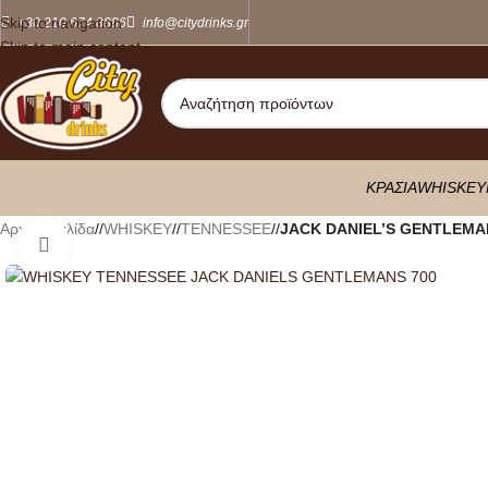
Skip to navigation
+30 210 674 8886
info@citydrinks.gr
Skip to main content
ΚΡΑΣΙΑ
WHISKEY
Αρχική σελίδα
/
WHISKEY
/
TENNESSEΕ
/
JACK DANIEL’S GENTLEMA
Κλικ για μεγέθυνση