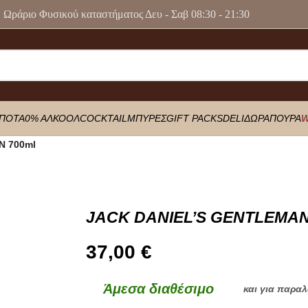
Ωράριο Φυσικού καταστήματος Δευ - Σαβ 08:30 - 21:30
ΠΟΤΑ
0% ΑΛΚΟΟΛ
COCKTAIL
ΜΠΥΡΕΣ
GIFT PACKS
DELI
ΔΩΡΑ
ΠΟΥΡΑ
W
N 700ml
JACK DANIEL’S GENTLEMAN
37,00
€
Άμεσα διαθέσιμο
και για παρα