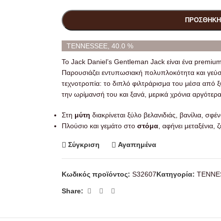
ΠΡΟΣΘΉΚΗ
TENNESSEE, 40.0 %
To Jack Daniel’s Gentleman Jack είναι ένα premiu
Παρουσιάζει εντυπωσιακή πολυπλοκότητα και γεύση.
τεχνοτροπία: το διπλό φιλτράρισμα του μέσα από
την ωρίμανσή του και ξανά, μερικά χρόνια αργότερα
Στη
μύτη
διακρίνεται ξύλο βελανιδιάς, βανίλια, σφέ
Πλούσιο και γεμάτο στο
στόμα
, αφήνει μεταξένια,
Σύγκριση
Αγαπημένα
Κωδικός προϊόντος:
S32607
Κατηγορία:
TENNE
Share: