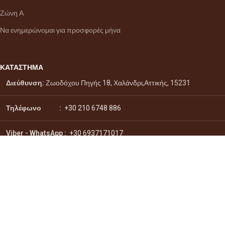
Ζώνη Α
Να ενημερώνομαι για προσφορές μήνα
ΚΑΤΑΣΤΗΜΑ
Διεύθυνση:
Ζωοδόχου Πηγής 18, Χαλάνδρι,Αττικής, 15231
Τηλέφωνο :
+30 210 6748 886
Viber - WhatsApp
:
+30 6937171017
Email :
info@citydrinks.gr
Σύστημα πληρωμών:
Σύστημα αποστολών