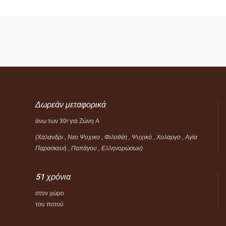
Δωρεάν μεταφορικά
άνω των 30
για Ζώνη Α
ε
(Χαλανδρι , Νεο Ψυχικο , Φιλοθέη ,
Ψυχικό ,
Χολαργο , Αγία
Παρασκευή , Παπάγου , Ελληνορώσων)
51 χρόνια
στον χώρο
του ποτού