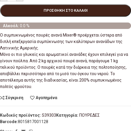
ΠΡΟΣΘΉΚΗ ΣΤΟ ΚΑΛΆΘΙ
Αλκοόλ:
0.0 %
Ο συμπυκνωμένος πουρές ανανά Mixer® προέρχεται ύστερα από
διπλή επεξεργασία συμπύκνωσης των καλύτερων ανανάδων της
Λατινικής Αμερικής.
Μόνο οι πιο γλυκείς και αρωματικοί ανανάδες έχουν επιλεγεί για να
γίνουν πούλπα. Από 2 kg αρχικού πουρέ ανανά, παράγουμε 1 kg
τελικού προϊόντος. Ο πουρές κατά την διάρκεια της πολτοποίησης,
αποβάλλει περισσότερο από το μισό του όγκου του νερού. Το
αποτέλεσμα αυτής της διαδικασίας, είναι 200% συμπυκνωμένος
πολτός φρούτου.
Σύγκριση
Αγαπημένα
Κωδικός προϊόντος:
S39303
Κατηγορία:
ΠΟΥΡΕΔΕΣ
Barcode:
8015817001128