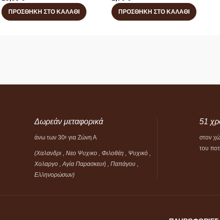
ΠΡΟΣΘΉΚΗ ΣΤΟ ΚΑΛΆΘΙ
ΠΡΟΣΘΉΚΗ ΣΤΟ ΚΑΛΆΘΙ
Δωρεάν μεταφορικά
51 χρ
άνω των 30
για Ζώνη Α
στον χ
ε
του πο
(Χαλανδρι , Νεο Ψυχικο , Φιλοθέη ,
Ψυχικό ,
Χολαργο , Αγία Παρασκευή , Παπάγου ,
Ελληνορώσων)