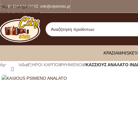
Skip to navigation
+30 210 674 8886
info@citydrinks.gr
Skip to main content
ΚΡΑΣΙΑ
WHISKEY
Αρχική σελίδα
/
ΞΗΡΟΙ ΚΑΡΠΟΙ
/
ΨΗΜΕΝΟΙ
/
ΚΑΣΣΙΟΥΣ ΑΝΑΛΑΤΟ ΙΝΔ
Κλικ για μεγέθυνση