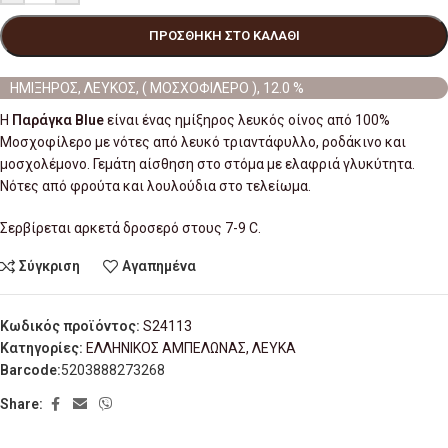
ΠΡΟΣΘΉΚΗ ΣΤΟ ΚΑΛΆΘΙ
ΗΜΙΞΗΡΟΣ, ΛΕΥΚΟΣ, ( ΜΟΣΧΟΦΙΛΕΡΟ ), 12.0 %
Η
Παράγκα Blue
είναι ένας ημίξηρος λευκός οίνος από 100%
Μοσχοφίλερο με νότες από λευκό τριαντάφυλλο, ροδάκινο και
μοσχολέμονο. Γεμάτη αίσθηση στο στόμα με ελαφριά γλυκύτητα.
Νότες από φρούτα και λουλούδια στο τελείωμα.
Σερβίρεται αρκετά δροσερό στους 7-9 C.
Σύγκριση
Αγαπημένα
Κωδικός προϊόντος:
S24113
Κατηγορίες:
ΕΛΛΗΝΙΚΟΣ ΑΜΠΕΛΩΝΑΣ
,
ΛΕΥΚΑ
Barcode:
5203888273268
Share: