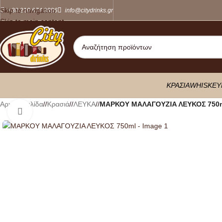
Skip to navigation
+30 210 674 8886
info@citydrinks.gr
Skip to main content
ΚΡΑΣΙΑ
WHISKEY
Αρχική σελίδα
/
Κρασιά
/
ΛΕΥΚΑ
/
ΜΑΡΚΟΥ ΜΑΛΑΓΟΥΖΙΑ ΛΕΥΚΟΣ 750
Κλικ για μεγέθυνση