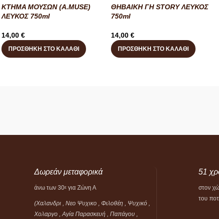
ΚΤΗΜΑ ΜΟΥΣΩΝ (A.MUSE)
ΘΗΒΑΙΚΗ ΓΗ STORY ΛΕΥΚΟΣ
ΛΕΥΚΟΣ 750ml
750ml
14,00
€
14,00
€
ΠΡΟΣΘΉΚΗ ΣΤΟ ΚΑΛΆΘΙ
ΠΡΟΣΘΉΚΗ ΣΤΟ ΚΑΛΆΘΙ
Δωρεάν μεταφορικά
51 χρ
άνω των 30
για Ζώνη Α
στον χ
ε
του πο
(Χαλανδρι , Νεο Ψυχικο , Φιλοθέη ,
Ψυχικό ,
Χολαργο , Αγία Παρασκευή , Παπάγου ,