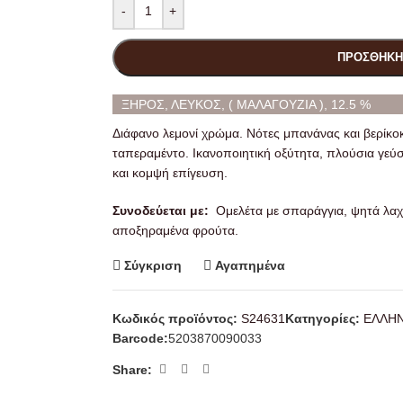
-
+
ΠΡΟΣΘΉΚΗ
ΞΗΡΟΣ, ΛΕΥΚΟΣ, ( ΜΑΛΑΓΟΥΖΙΑ ), 12.5 %
Διάφανο λεμονί χρώμα. Νότες μπανάνας και βερίκο
ταπεραμέντο. Ικανοποιητική οξύτητα, πλούσια γ
και κομψή επίγευση.
Συνοδεύεται με:
Ομελέτα με σπαράγγια, ψητά λαχα
αποξηραμένα φρούτα.
Σύγκριση
Αγαπημένα
Κωδικός προϊόντος:
S24631
Κατηγορίες:
ΕΛΛΗ
Barcode:
5203870090033
Share: