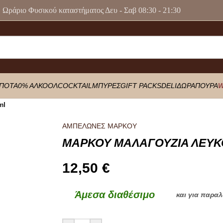
Ωράριο Φυσικού καταστήματος Δευ - Σαβ 08:30 - 21:30
ΠΟΤΑ
0% ΑΛΚΟΟΛ
COCKTAIL
ΜΠΥΡΕΣ
GIFT PACKS
DELI
ΔΩΡΑ
ΠΟΥΡΑ
W
ml
ΑΜΠΕΛΩΝΕΣ ΜΑΡΚΟΥ
ΜΑΡΚΟΥ ΜΑΛΑΓΟΥΖΙΑ ΛΕΥΚ
12,50
€
Άμεσα διαθέσιμο
και για παρα