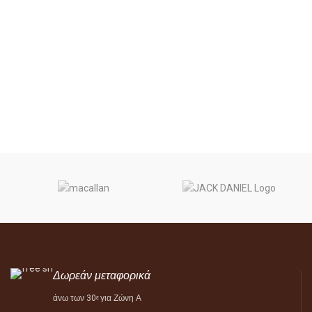
Δωρεάν μεταφορικά
άνω των 30
για Ζώνη Α
ε