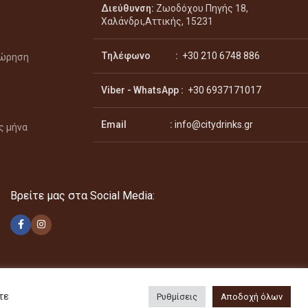
Διεύθυνση:
Ζωοδόχου Πηγής 18,
Χαλάνδρι,Αττικής, 15231
Τηλέφωνο :
+30 210 6748 886
χώρηση
Viber - WhatsApp
:
+30 6937171017
Email :
info@citydrinks.gr
ς μήνα
Βρείτε μας στα Social Media:
τε
Ρυθμίσεις
Αποδοχή όλων