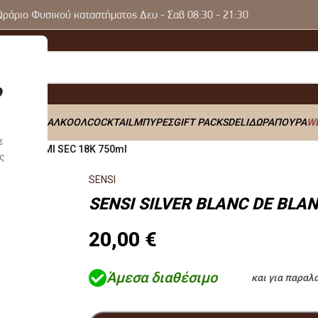
Ωράριο Φυσικού καταστήματος Δευ - Σαβ 08:30 - 21:30
Y
ΠΟΤΑ
0% ΑΛΚΟΟΛ
COCKTAIL
ΜΠΥΡΕΣ
GIFT PACKS
DELI
ΔΩΡΑ
ΠΟΥΡΑ
W
ε
LANCS DEMI SEC 18K 750ml
ς
SENSI
SENSI SILVER BLANC DE BLAN
20,00
€
Άμεσα διαθέσιμο
και για παραλ