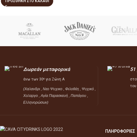
ΠΡΟΣΘΉΚΗ ΣΤΟ ΚΑΛΆΘΙ
Δωρεάν μεταφορικά
51
άνω των 30
για Ζώνη Α
στο
ε
του
(Χαλανδρι , Νεο Ψυχικο , Φιλοθέη ,
Ψυχικό ,
Χολαργο , Αγία Παρασκευή , Παπάγου ,
Ελληνορώσων)
ΠΛΗΡΟΦΟΡΙΕΣ