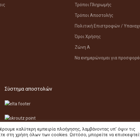
εις
Τρόποι Πληρωμής
Τρόποι Αποστολής
Πολιτική Επιστροφών / Υπανα
Όροι Χρήσης
Ζώνη Α
Να ενημερώνομαι για προσφορέ
Σύστημα αποστολών
έρουμε καλύτερη εμπειρία πλοήγησης, λαμβάνοντας υπ' όψιν τις
ίτε στη χρήση όλων των cookies. Ωστόσο, μπορείτε να επισκεφτεί
City Drinks - Χαλάνδρι @
, All Right Reserved. Digital Partner:
scprojects.gr