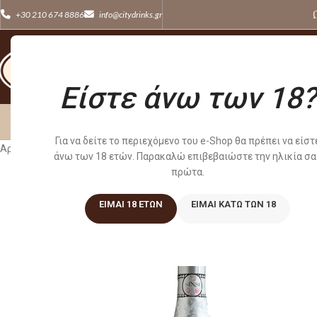
+30 210 674 8886
info@citydrinks.gr
Είστε άνω των 18?
ΚΡΑΣΙΑ
WHISKE
Για να δείτε το περιεχόμενο του e-Shop θα πρέπει να είστ
Αρχική σελίδα
/
Κρασιά
/
ΑΦΡΩΔΕΙΣ ΟΙΝΟΙ
/
SENSI SILVER BLANC DE B
άνω των 18 ετών. Παρακαλώ επιβεβαιώστε την ηλικία σα
πρώτα.
ΕΊΜΑΙ 18 ΕΤΏΝ
ΕΊΜΑΙ ΚΆΤΩ ΤΩΝ 18