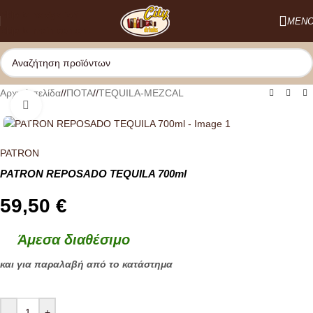
Skip to navigation
ΜΕΝ
Skip to main content
Αρχική σελίδα
/
ΠΟΤΑ
/
TEQUILA-MEZCAL
Κλικ για μεγέθυνση
PATRON
PATRON REPOSADO TEQUILA 700ml
59,50
€
Άμεσα διαθέσιμο
και για παραλαβή από το κατάστημα
-
+