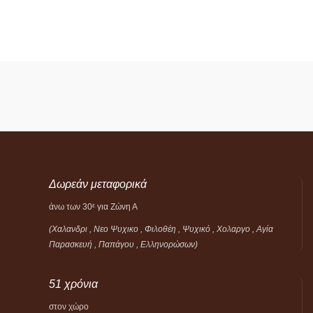
Δωρεάν μεταφορικά
άνω των 30
για Ζώνη Α
ε
(Χαλανδρι , Νεο Ψυχικο , Φιλοθέη ,
Ψυχικό ,
Χολαργο , Αγία
Παρασκευή , Παπάγου , Ελληνορώσων)
51 χρόνια
στον χώρο